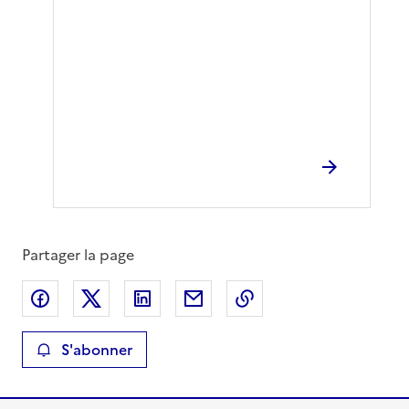
Partager la page
Partager sur Facebook
Partager sur X
Partager sur LinkedIn
Partager par email
Copier le lien de la 
S'abonner