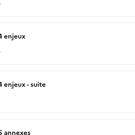
o
4 enjeux
o
 enjeux - suite
5 annexes