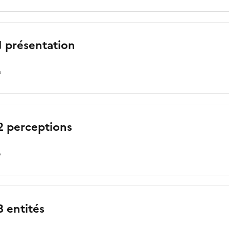
1 présentation
o
2 perceptions
o
 entités