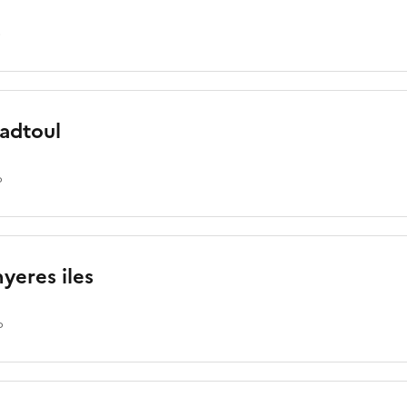
o
radtoul
o
yeres iles
o