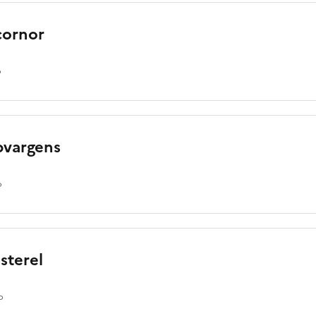
cornor
o
bvargens
o
sterel
o