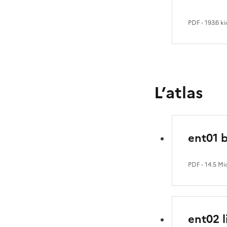
PDF
- 193.6 ki
L’atlas
ent01 
PDF
- 14.5 Mi
ent02 l