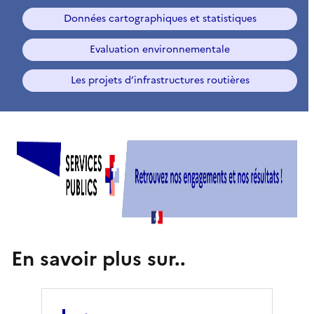
Données cartographiques et statistiques
Evaluation environnementale
Les projets d’infrastructures routières
D
R
E
A
L
En savoir plus sur..
P
r