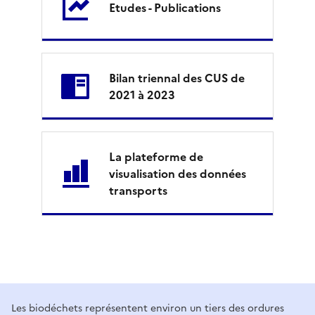
o
Etudes - Publications
v
e
Bilan triennal des CUS de
n
2021 à 2023
c
e
La plateforme de
-
visualisation des données
transports
A
l
p
e
M
Les biodéchets représentent environ un tiers des ordures