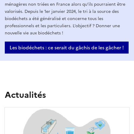
s
ménagères non triées en France alors qu’ils pourraient être
i
-
valorisés. Depuis le 1er janvier 2024, le tri à la source des
s
biodéchets a été généralisé et concerne tous les
C
professionnels et les particuliers. L’objectif ? Donner une
e
ô
nouvelle vie aux biodéchets !
e
t
Les biodéchets : ce serait du gâchis de les gâcher !
n
e
a
d
v
’
a
Actualités
A
n
t
z
u
r