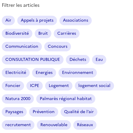
e
Filtrer les articles
s
a
r
Air
Appels à projets
Associations
t
i
Biodiversité
Bruit
Carrières
c
l
Communication
Concours
e
s
CONSULTATION PUBLIQUE
Déchets
Eau
Electricité
Energies
Environnement
Foncier
ICPE
Logement
logement social
Natura 2000
Palmarès régional habitat
Paysages
Prévention
Qualité de l’air
recrutement
Renouvelable
Réseaux