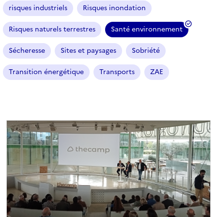
risques industriels
Risques inondation
Risques naturels terrestres
Santé environnement
(
f
Sécheresse
Sites et paysages
Sobriété
i
l
Transition énergétique
Transports
ZAE
t
r
e
s
é
l
e
c
t
i
o
n