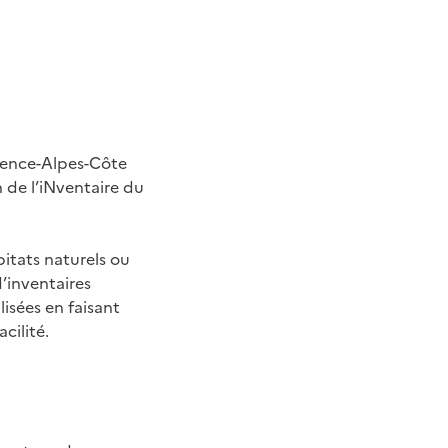
ovence-Alpes-Côte
 de l’iNventaire du
bitats naturels ou
’inventaires
isées en faisant
cilité.