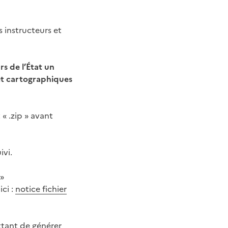
s instructeurs et
rs de l’État un
 et cartographiques
 « .zip » avant
ivi.
 »
ici :
notice fichier
ettant de générer