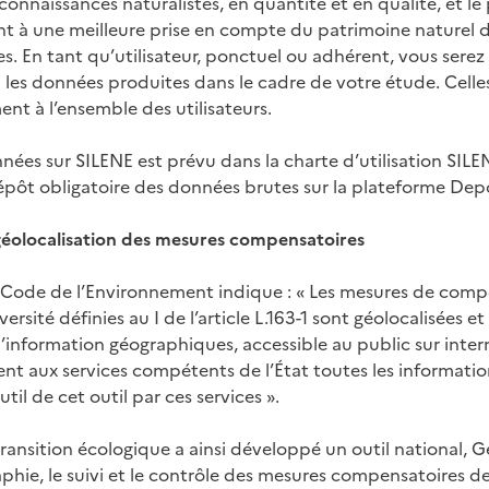
connaissances naturalistes, en quantité et en qualité, et le
t à une meilleure prise en compte du patrimoine naturel d
s. En tant qu’utilisateur, ponctuel ou adhérent, vous serez a
 les données produites dans le cadre de votre étude. Celles
nt à l’ensemble des utilisateurs.
nées sur SILENE est prévu dans la charte d’utilisation SILE
ôt obligatoire des données brutes sur la plateforme Dep
géolocalisation des mesures compensatoires
du Code de l’Environnement indique : « Les mesures de com
versité définies au I de l’article L.163-1 sont géolocalisées e
’information géographiques, accessible au public sur intern
nt aux services compétents de l’État toutes les information
til de cet outil par ces services ».
 transition écologique a ainsi développé un outil national, 
aphie, le suivi et le contrôle des mesures compensatoires d