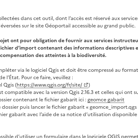
llectées dans cet outil, dont l’accès est réservé aux service
éversées sur le site Géoportail accessible au grand public.
ojet ont pour obligation de fournir aux services instructeu
 fichier d’import contenant des informations descriptives
 compensation des atteintes à la biodiversité.
mpléter via le logiciel Qgis et doit être compressé au format
e l’État. Pour ce faire, veuillez :
el Qgis (
https://www.qgis.org/fr/site/
)
st compatible avec la version Qgis 2.16.3 et celles qui ont su
ssier contenant le fichier gabarit ici :
geomce gabarit
 dossier puis lancer le fichier gabarit « geomce_import.qgs
ier gabarit avec l’aide de sa notice d’utilisation disponible 
ssible d’utiliser un formulaire dans le logiciele QGIS perm