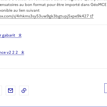
nsatoires au bon format pour être importé dans GéoMCE 
nible au lien suivant
ox.com/s/4rhkms3sy53uw9gk3bgtupj5xpe9k427
er gabarit
mce v2 2 2
 Facebook
er sur X
Partager sur LinkedIn
Partager par email
Copier le lien de la page dans le presse-pap