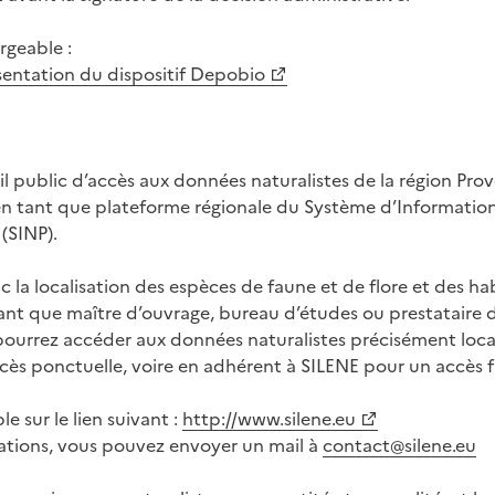
geable :
sentation du dispositif Depobio
ail public d’accès aux données naturalistes de la région Pr
 en tant que plateforme régionale du Système d’Information
(SINP).
 la localisation des espèces de faune et de flore et des ha
tant que maître d’ouvrage, bureau d’études ou prestataire d
 pourrez accéder aux données naturalistes précisément local
s ponctuelle, voire en adhérent à SILENE pour un accès fa
e sur le lien suivant :
http://www.silene.eu
ations, vous pouvez envoyer un mail à
contact@silene.eu