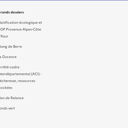
rands dossiers
lanification écologique et
OP Provence-Alpes-Côte
’Azur
tang de Berre
a Durance
rrêté-cadre
nterdépartemental (ACI) -
écheresse, ressources
tockées
lan de Relance
onds vert