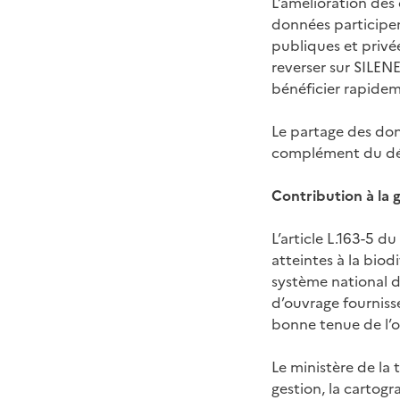
L’amélioration des 
données participen
publiques et privée
reverser sur SILENE
bénéficier rapideme
Le partage des don
complément du dép
Contribution à la 
L’article L.163-5 
atteintes à la biodi
système national d
d’ouvrage fournisse
bonne tenue de l’ou
Le ministère de la
gestion, la cartogr