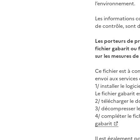
l’environnement.
Les informations co
de contrôle, sont d
Les porteurs de pr
fichier gabarit ou
sur les mesures de
Ce fichier est à co
envoi aux services d
1/ installer le logici
Le fichier gabarit e
2/ télécharger le do
3/ décompresser le
4/ compléter le fich
gabarit
Il est également po