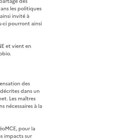
 partage des
ans les politiques
insi invité à
-ci pourront ainsi
NE et vient en
obio.
pensation des
t décrites dans un
et. Les maîtres
s nécessaires à la
GéoMCE, pour la
es impacts sur