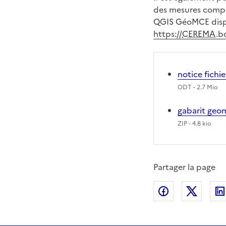
des mesures compe
QGIS GéoMCE dispo
https://
CEREMA
.b
notice fichi
ODT
- 2.7 Mio
gabarit geo
ZIP
- 4.8 kio
Partager la page
Partager sur
Partag