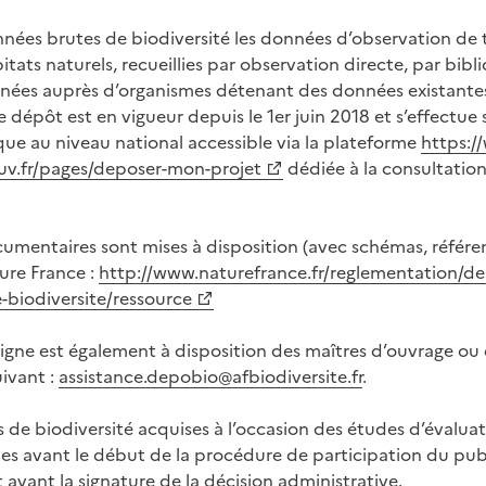
ées brutes de biodiversité les données d’observation de t
tats naturels, recueillies par observation directe, par bibl
nnées auprès d’organismes détenant des données existante
 dépôt est en vigueur depuis le 1er juin 2018 et s’effectue 
ue au niveau national accessible via la plateforme
https:/
v.fr/pages/deposer-mon-projet
dédiée à la consultatio
.
umentaires sont mises à disposition (avec schémas, référen
ture France :
http://www.naturefrance.fr/reglementation/de
-biodiversite/ressource
ligne est également à disposition des maîtres d’ouvrage ou
uivant :
assistance.depobio@afbiodiversite.fr
.
 de biodiversité acquises à l’occasion des études d’évalua
es avant le début de la procédure de participation du publi
avant la signature de la décision administrative.