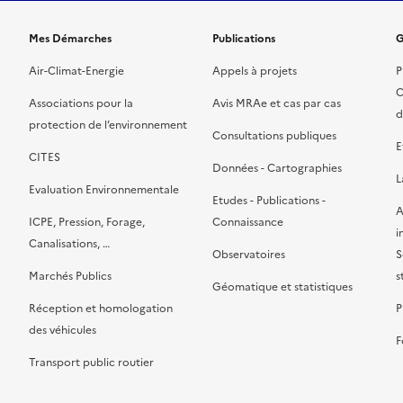
Mes Démarches
Publications
G
Air-Climat-Energie
Appels à projets
P
C
Associations pour la
Avis MRAe et cas par cas
d
protection de l’environnement
Consultations publiques
E
CITES
Données - Cartographies
L
Evaluation Environnementale
Etudes - Publications -
A
ICPE, Pression, Forage,
Connaissance
i
Canalisations, …
Observatoires
S
Marchés Publics
s
Géomatique et statistiques
Réception et homologation
P
des véhicules
F
Transport public routier