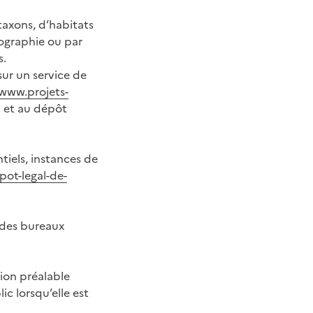
axons, d’habitats
iographie ou par
s.
sur un service de
/www.projets-
n et au dépôt
tiels, instances de
pot-legal-de-
 des bureaux
tion préalable
c lorsqu’elle est