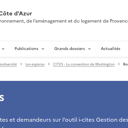
Côte d'Azur
nvironnement, de l’aménagement et du logement de Provenc
Publications
Grands dossiers
Actualités
iodiversité
Les espèces
CITES - La convention de Washington
Bo
s
s et demandeurs sur l’outil i-cites Gestion de