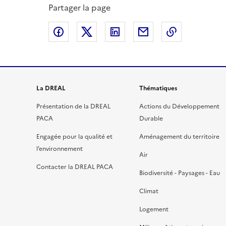
Partager la page
Partager sur Facebook
Partager sur X
Partager sur LinkedIn
Partager par email
Copier le l
La DREAL
Thématiques
Présentation de la DREAL
Actions du Développement
PACA
Durable
Engagée pour la qualité et
Aménagement du territoire
l’environnement
Air
Contacter la DREAL PACA
Biodiversité - Paysages - Eau
Climat
Logement