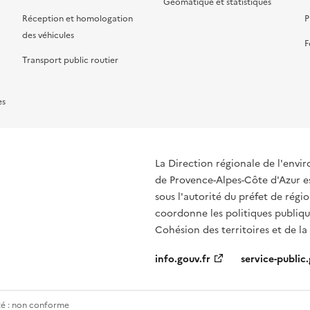
Géomatique et statistiques
Réception et homologation
P
des véhicules
F
Transport public routier
es
La Direction régionale de l'env
de Provence-Alpes-Côte d'Azur es
sous l'autorité du préfet de rég
coordonne les politiques publique
Cohésion des territoires et de la
info.gouv.fr
service-public.
ité : non conforme