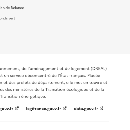
lan de Relance
onds vert
ironnement, de l'aménagement et du logement (DREAL)
t un service déconcentré de l'État français. Placée
ion et des préfets de département, elle met en œuvre et
s des ministères de la Transition écologique et de la
 Transition énergétique.
gouv.fr
legifrance.gouv.fr
data.gouv.fr