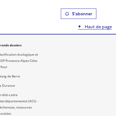
S'abonner
Haut de page
rands dossiers
lanification écologique et
OP Provence-Alpes-Côte
’Azur
tang de Berre
a Durance
rrêté-cadre
nterdépartemental (ACI) -
écheresse, ressources
tockées