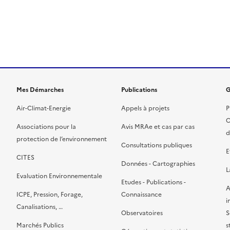
ien de la page dans le presse-papier
Mes Démarches
Publications
G
Air-Climat-Energie
Appels à projets
P
C
Associations pour la
Avis MRAe et cas par cas
d
protection de l’environnement
Consultations publiques
E
CITES
Données - Cartographies
L
Evaluation Environnementale
Etudes - Publications -
A
ICPE, Pression, Forage,
Connaissance
i
Canalisations, …
Observatoires
S
Marchés Publics
s