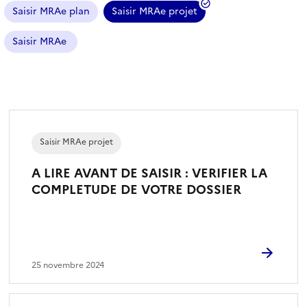
Saisir MRAe plan
Saisir MRAe projet
(
f
Saisir MRAe
i
l
t
r
e
s
Saisir MRAe projet
é
l
A LIRE AVANT DE SAISIR : VERIFIER LA
e
COMPLETUDE DE VOTRE DOSSIER
c
t
i
o
n
25 novembre 2024
n
é