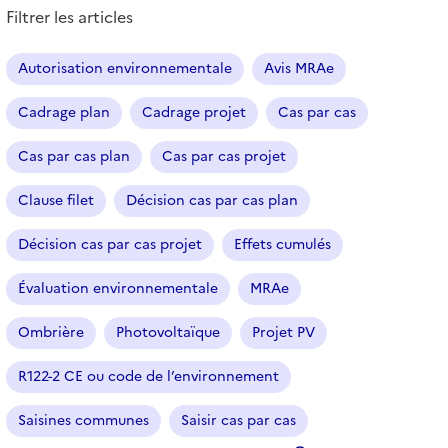
e
Filtrer les articles
s
a
r
Autorisation environnementale
Avis MRAe
t
i
Cadrage plan
Cadrage projet
Cas par cas
c
l
Cas par cas plan
Cas par cas projet
e
s
Clause filet
Décision cas par cas plan
Décision cas par cas projet
Effets cumulés
Évaluation environnementale
MRAe
Ombrière
Photovoltaïque
Projet PV
R122-2 CE ou code de l’environnement
Saisines communes
Saisir cas par cas