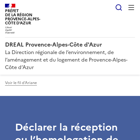
Reche
PRÉFET
DE LA RÉGION
PROVENCE-ALPES-
CÔTE D'AZUR
DREAL Provence-Alpes-Côte d'Azur
La Direction régionale de l’environnement, de
l’aménagement et du logement de Provence-Alpes-
Côte d’Azur
Voir le fil d'Ariane
Déclarer la réception
ou l’homologation de