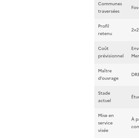
Communes
Fos
traversées
Profil
2×2
retenu
Coût
Env
prévisionnel
Me
Maître
DRE
d’ouvrage
Stade
Étu
actuel
Mise en
À p
service
con
visée