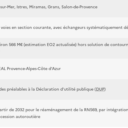
-sur-Mer, Istres, Miramas, Grans, Salon-de-Provence
 voies en section courante, avec échangeurs systématiquement dé
iron 566 M€ (estimation EO2 actualisée) hors solution de contour
r
AL Provence-Alpes-Côte d’Azur
des préalables à la Déclaration d’utilité publique (
DUP
)
artir de 2032 pour le réaménagement de la RN569, par intégration
cession autoroutière