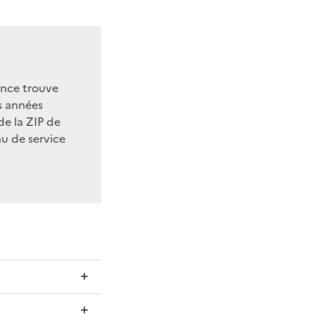
ence trouve
s années
e la ZIP de
au de service