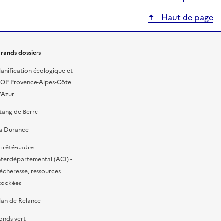
Haut de page
rands dossiers
lanification écologique et
OP Provence-Alpes-Côte
’Azur
tang de Berre
a Durance
rrêté-cadre
nterdépartemental (ACI) -
écheresse, ressources
tockées
lan de Relance
onds vert