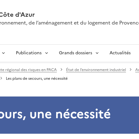
Côte d'Azur
nvironnement, de l’aménagement et du logement de Provenc
Publications
Grands dossiers
Actualités
te régional des risques en PACA
État de l’environnement industriel
A
Les plans de secours, une nécessité
ours, une nécessité