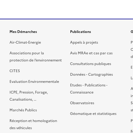
Mes Démarches
Publications
G
Air-Climat-Energie
Appels à projets
P
C
Associations pour la
Avis MRAe et cas par cas
d
protection de l’environnement
Consultations publiques
E
CITES
Données - Cartographies
L
Evaluation Environnementale
Etudes - Publications -
A
ICPE, Pression, Forage,
Connaissance
i
Canalisations, …
Observatoires
S
Marchés Publics
s
Géomatique et statistiques
Réception et homologation
P
des véhicules
F