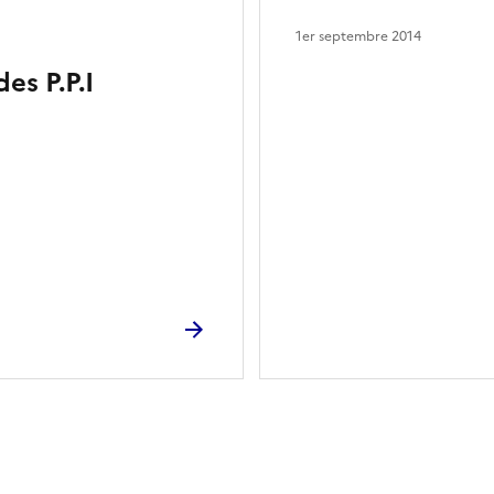
1er septembre 2014
es P.P.I
ien de la page dans le presse-papier