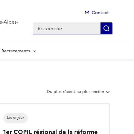
Contact
e-Alpes-
Recherche
Recherch
Recrutements
T
Du plus récent au plus ancien
r
i
e
r
Les enjeux
l
e
1er COPIL régional de la réforme
s