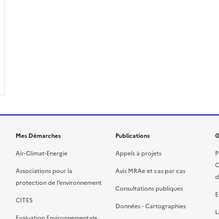
Mes Démarches
Publications
G
Air-Climat-Energie
Appels à projets
P
C
Associations pour la
Avis MRAe et cas par cas
d
protection de l’environnement
Consultations publiques
E
CITES
Données - Cartographies
L
Evaluation Environnementale