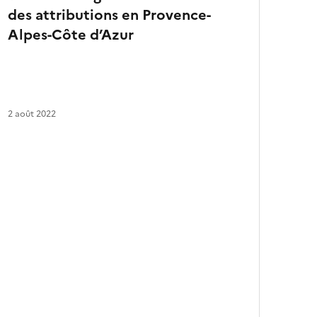
des attributions en Provence-
a
r
Alpes-Côte d’Azur
t
i
c
l
e
s
2 août 2022