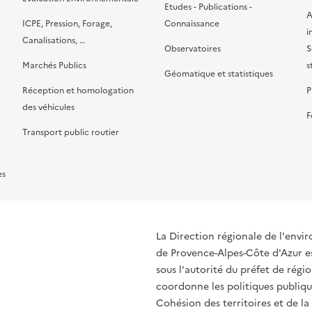
Etudes - Publications -
A
ICPE, Pression, Forage,
Connaissance
i
Canalisations, …
Observatoires
S
Marchés Publics
s
Géomatique et statistiques
Réception et homologation
P
des véhicules
F
Transport public routier
es
La Direction régionale de l'env
de Provence-Alpes-Côte d'Azur es
sous l'autorité du préfet de rég
coordonne les politiques publique
Cohésion des territoires et de la