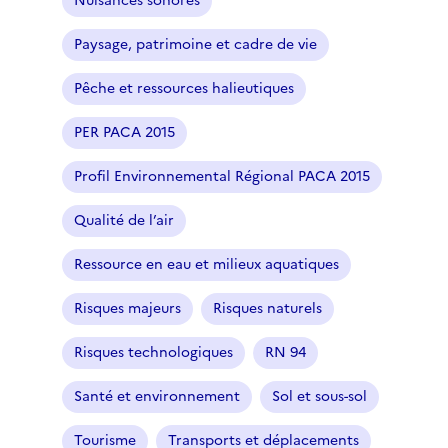
Nuisances sonores
e
Paysage, patrimoine et cadre de vie
s
é
Pêche et ressources halieutiques
l
e
PER PACA 2015
c
t
Profil Environnemental Régional PACA 2015
i
o
Qualité de l’air
n
n
Ressource en eau et milieux aquatiques
é
Risques majeurs
Risques naturels
)
Risques technologiques
RN 94
Santé et environnement
Sol et sous-sol
Tourisme
Transports et déplacements