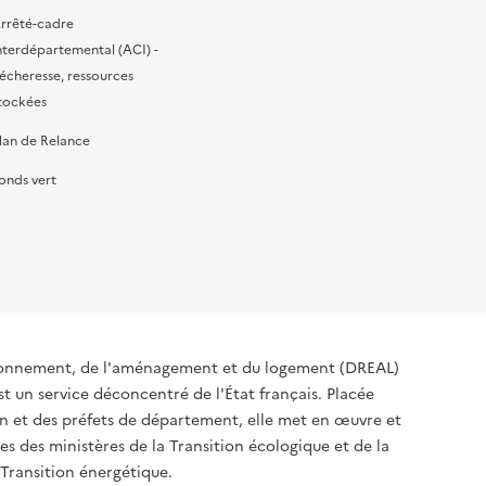
rrêté-cadre
nterdépartemental (ACI) -
écheresse, ressources
tockées
lan de Relance
onds vert
ironnement, de l'aménagement et du logement (DREAL)
t un service déconcentré de l'État français. Placée
ion et des préfets de département, elle met en œuvre et
s des ministères de la Transition écologique et de la
 Transition énergétique.