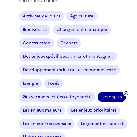
Filtrer les articles
Activités de loisirs
Agriculture
Biodiversité
Changement climatique
Construction
Déchets
Des enjeux spécifiques « mer et montagne »
Développement industriel et économie verte
Energie
Forêt
Gouvernance et éco-citoyenneté
Les enjeux
(
f
Les enjeux majeurs
Les enjeux prioritaires
i
l
Les enjeux transversaux
Logement et habitat
t
r