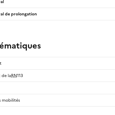
al
al de prolongation
hématiques
t
de la
RN
113
 mobilités