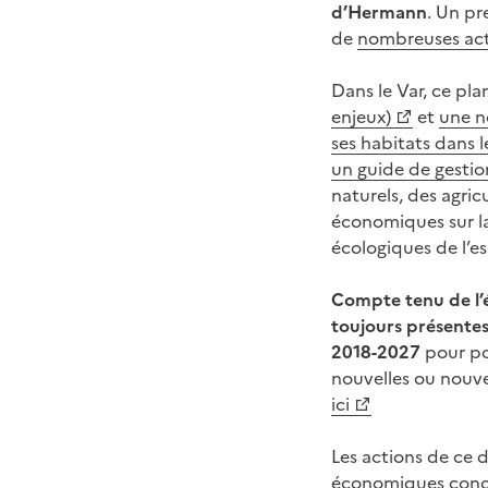
d’Hermann
. Un pr
de
nombreuses act
Dans le Var, ce pl
enjeux)
et
une n
ses habitats dans 
un guide de gestio
naturels, des agricu
économiques sur la
écologiques de l’e
Compte tenu de l’é
toujours présentes,
2018-2027
pour pou
nouvelles ou nouve
ici
Les actions de ce 
économiques concer