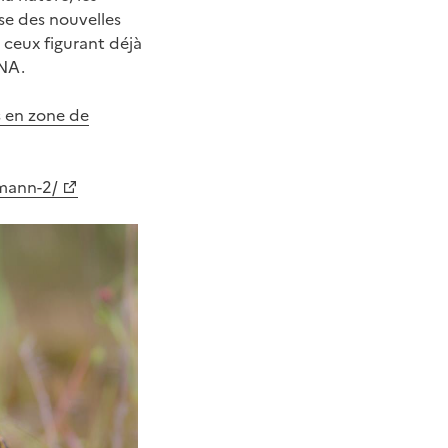
ase des nouvelles
 ceux figurant déjà
PNA.
s en zone de
rmann-2/