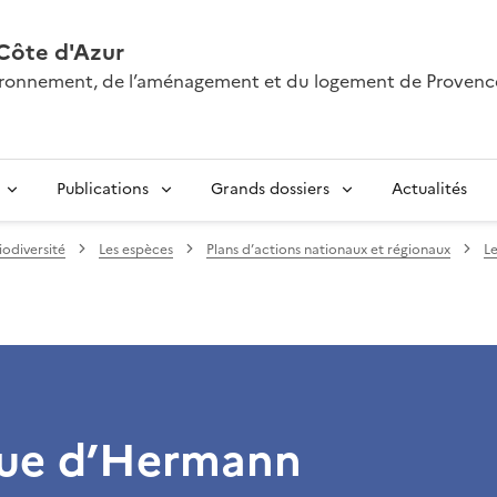
Côte d'Azur
nvironnement, de l’aménagement et du logement de Provenc
Publications
Grands dossiers
Actualités
iodiversité
Les espèces
Plans d’actions nationaux et régionaux
Le
tue d’Hermann