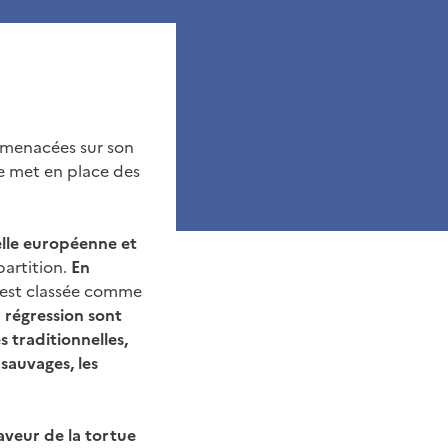
s menacées sur son
ire met en place des
elle européenne et
partition.
En
e est classée comme
 régression sont
 traditionnelles,
 sauvages, les
aveur de la tortue