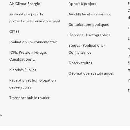
Air-Climat-Energie
Appels à projets
P
C
Associations pour la
Avis MRAe et cas par cas
d
protection de l’environnement
Consultations publiques
E
CITES
Données - Cartographies
L
Evaluation Environnementale
Etudes - Publications -
A
ICPE, Pression, Forage,
Connaissance
i
Canalisations, …
Observatoires
S
Marchés Publics
s
Géomatique et statistiques
Réception et homologation
P
des véhicules
F
Transport public routier
es