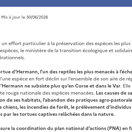
| Mis à jour le 30/06/2026
un effort particulier à la préservation des espèces les plu
s espèces, le ministère de la transition écologique et solida
érationnels.
rtue d’Hermann, l’un des reptiles les plus menacés à l’éch
t d’une espèce en fort déclin sur l’ensemble de son aire de ré
d’Hermann ne subsiste plus qu’en Corse et dans le Var
. Ell
liste rouge nationale des espèces menacées.
Les causes de sa
on de ses habitats, l’abandon des pratiques agro-pastorales
s chiens, les incendies de forêt, le prélèvement d’individus
s par les tortues captives relâchées dans la nature.
sure la coordination du plan national d’actions (PNA) en f