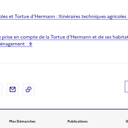
coles et Tortue d’Hermann : Itinéraires techniques agricoles
 prise en compte de la Tortue d’Hermann et de ses habitat
aménagement
 Facebook
er sur X
Partager sur LinkedIn
Partager par email
Copier le lien de la page dans le presse-pap
Mes Démarches
Publications
G