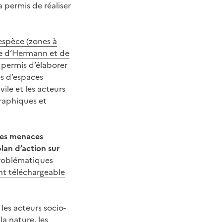
 permis de réaliser
’espèce (zones à
ue d’Hermann et de
 permis d’élaborer
es d’espaces
vile et les acteurs
graphiques et
des menaces
plan d’action sur
problématiques
t téléchargeable
es acteurs socio-
a nature, les