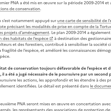
emier PNA a été mis en œuvre sur la période 2009-2014 et a
ions de conservation
.
an s’est notamment appuyé sur
une carte de sensibilité de l
ote précisant les modalités de prise en compte de la Tort
les projets d’aménagement
. Le plan 2009-2014 a également
n des habitats de l’espèce
à destination des gestionnair
lteurs et des forestiers, contribué à sensibiliser la société ci
 fragilité de l’espèce, et amélioré les connaissances démo
spèce.
tat de conservation toujours défavorable de l’espèce et 
 il a été a jugé nécessaire de le poursuivre par un second 
rsuivre les actions, les approfondir et les étendre à des 
llement identifiées. Le détail est présenté dans
le documen
deuxième PNA seront mises en œuvre en concertation avec l
nés, les représentants des associations de protection de l