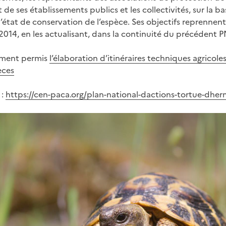
et de ses établissements publics et les collectivités, sur la b
’état de conservation de l’espèce. Ses objectifs reprennent
014, en les actualisant, dans la continuité du précédent 
mment permis
l’élaboration d’itinéraires techniques agricole
èces
 :
https://cen-paca.org/plan-national-dactions-tortue-dhe