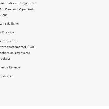
lanification écologique et
OP Provence-Alpes-Côte
’Azur
tang de Berre
a Durance
rrêté-cadre
nterdépartemental (ACI) -
écheresse, ressources
tockées
lan de Relance
onds vert