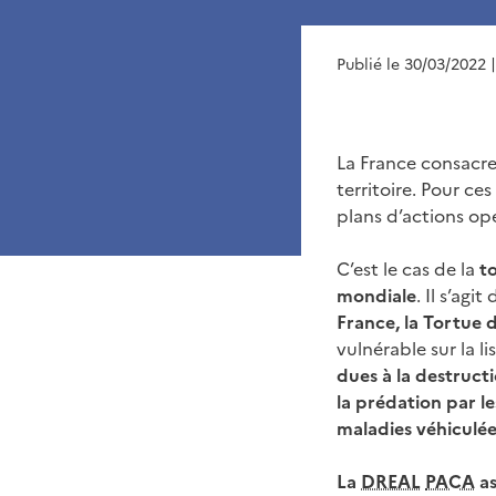
Publié le 30/03/2022
La France consacre 
territoire. Pour ce
plans d’actions op
C’est le cas de la
to
mondiale
. Il s’agi
France, la Tortue 
vulnérable sur la 
dues à la destructi
la prédation par le
maladies véhiculée
La
DREAL
PACA
as