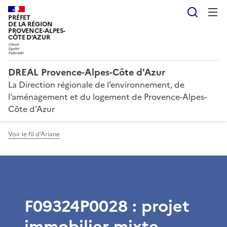
Reche
PRÉFET
DE LA RÉGION
PROVENCE-ALPES-
CÔTE D'AZUR
DREAL Provence-Alpes-Côte d'Azur
La Direction régionale de l’environnement, de
l’aménagement et du logement de Provence-Alpes-
Côte d’Azur
Voir le fil d'Ariane
F09324P0028 : projet
immobilier mixte