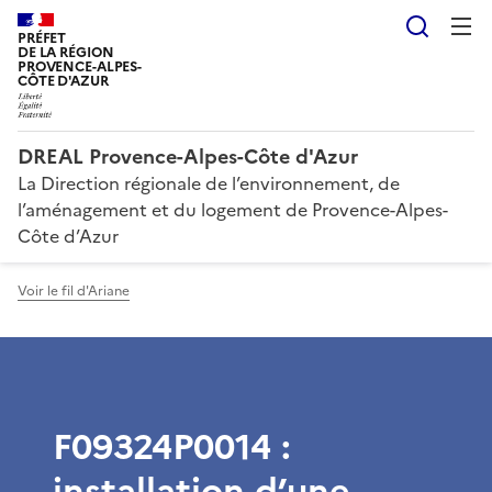
Reche
PRÉFET
DE LA RÉGION
PROVENCE-ALPES-
CÔTE D'AZUR
DREAL Provence-Alpes-Côte d'Azur
La Direction régionale de l’environnement, de
l’aménagement et du logement de Provence-Alpes-
Côte d’Azur
Voir le fil d'Ariane
F09324P0014 :
installation d’une