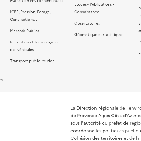
Evaluation Environnementale
Etudes - Publications -
A
ICPE, Pression, Forage,
Connaissance
i
Canalisations, …
Observatoires
S
Marchés Publics
s
Géomatique et statistiques
Réception et homologation
P
des véhicules
F
Transport public routier
es
La Direction régionale de l'env
de Provence-Alpes-Côte d'Azur es
sous l'autorité du préfet de rég
coordonne les politiques publique
Cohésion des territoires et de la