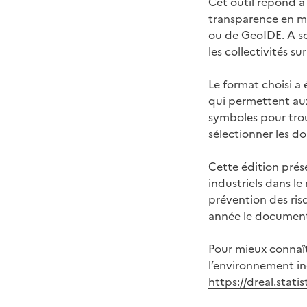
Cet outil répond à 
transparence en m
ou de GeoIDE. A son
les collectivités s
Le format choisi a
qui permettent aux 
symboles pour trou
sélectionner les d
Cette édition prés
industriels dans le
prévention des ri
année le documen
Pour mieux connaître
l’environnement ind
https://dreal.stati