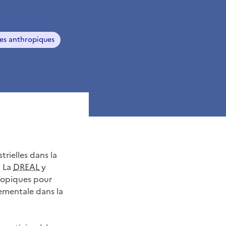
es anthropiques
rielles dans la
. La
DREAL
y
hropiques pour
nementale dans la