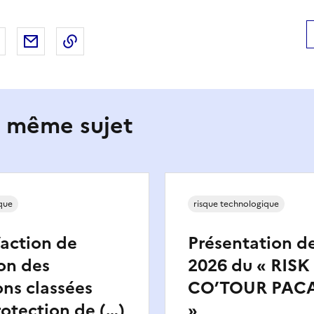
 Facebook
er sur X
Partager sur LinkedIn
Partager par email
Copier le lien de la page dans le presse-pap
e même sujet
que
risque technologique
’action de
Présentation de
ion des
2026 du « RISK
ons classées
CO’TOUR PAC
rotection de (…)
»