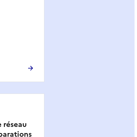
e réseau
parations