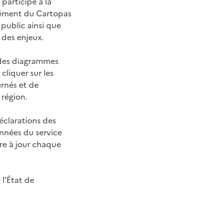
 participe à la
lément du Cartopas
 public ainsi que
e des enjeux.
t des diagrammes
cliquer sur les
rnés et de
 région.
éclarations des
onnées du service
re à jour chaque
 l’État de