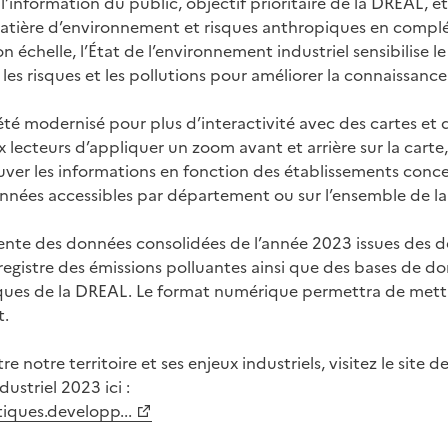
l’information du public, objectif prioritaire de la DREAL, et
atière d’environnement et risques anthropiques en comp
 échelle, l’État de l’environnement industriel sensibilise le
ur les risques et les pollutions pour améliorer la connaissanc
 été modernisé pour plus d’interactivité avec des cartes e
lecteurs d’appliquer un zoom avant et arrière sur la carte, 
ver les informations en fonction des établissements conce
onnées accessibles par département ou sur l’ensemble de la
ente des données consolidées de l’année 2023 issues des d
 registre des émissions polluantes ainsi que des bases de d
sques de la DREAL. Le format numérique permettra de mett
t.
 notre territoire et ses enjeux industriels, visitez le site de
ustriel 2023 ici :
stiques.developp...