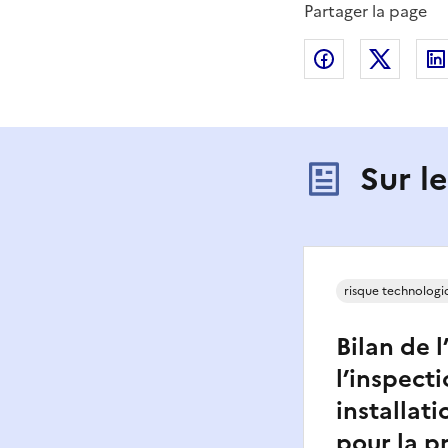
Partager la page
Partager sur
Partag
Sur l
risque technologi
Bilan de l
l’inspect
installati
pour la p