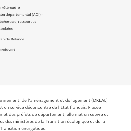
rrêté-cadre
nterdépartemental (ACI) -
écheresse, ressources
tockées
lan de Relance
onds vert
ironnement, de l'aménagement et du logement (DREAL)
t un service déconcentré de l'État français. Placée
ion et des préfets de département, elle met en œuvre et
s des ministères de la Transition écologique et de la
 Transition énergétique.