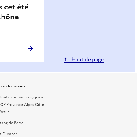
s cet été
 Rhône
Haut de page
rands dossiers
lanification écologique et
OP Provence-Alpes-Côte
’Azur
tang de Berre
a Durance