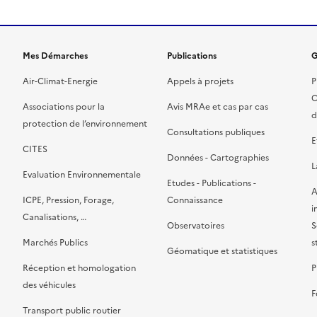
Mes Démarches
Publications
G
Air-Climat-Energie
Appels à projets
P
C
Associations pour la
Avis MRAe et cas par cas
d
protection de l’environnement
Consultations publiques
E
CITES
Données - Cartographies
L
Evaluation Environnementale
Etudes - Publications -
A
ICPE, Pression, Forage,
Connaissance
i
Canalisations, …
Observatoires
S
Marchés Publics
s
Géomatique et statistiques
Réception et homologation
P
des véhicules
F
Transport public routier