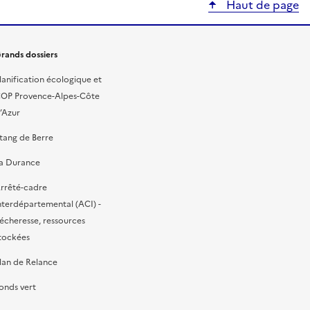
Haut de page
rands dossiers
lanification écologique et
OP Provence-Alpes-Côte
’Azur
tang de Berre
a Durance
rrêté-cadre
nterdépartemental (ACI) -
écheresse, ressources
tockées
lan de Relance
onds vert