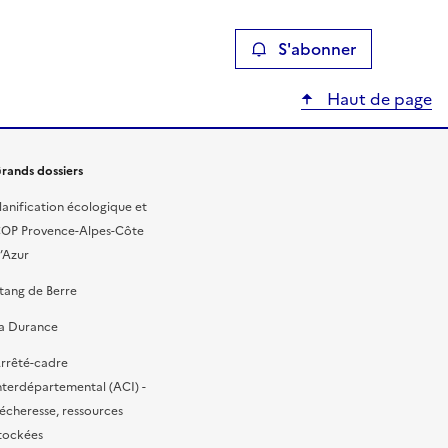
S'abonner
Haut de page
rands dossiers
lanification écologique et
OP Provence-Alpes-Côte
’Azur
tang de Berre
a Durance
rrêté-cadre
nterdépartemental (ACI) -
écheresse, ressources
tockées