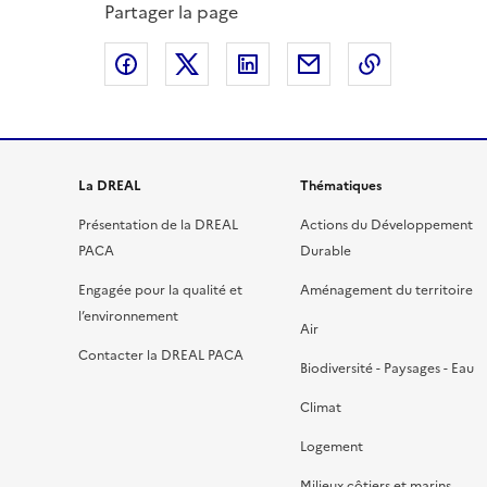
Partager la page
Partager sur Facebook
Partager sur X
Partager sur LinkedIn
Partager par email
Copier le l
La DREAL
Thématiques
Présentation de la DREAL
Actions du Développement
PACA
Durable
Engagée pour la qualité et
Aménagement du territoire
l’environnement
Air
Contacter la DREAL PACA
Biodiversité - Paysages - Eau
Climat
Logement
Milieux côtiers et marins