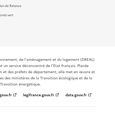
lan de Relance
onds vert
ironnement, de l'aménagement et du logement (DREAL)
t un service déconcentré de l'État français. Placée
ion et des préfets de département, elle met en œuvre et
s des ministères de la Transition écologique et de la
 Transition énergétique.
gouv.fr
legifrance.gouv.fr
data.gouv.fr