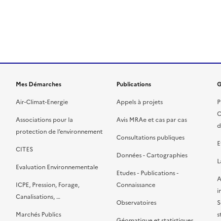
ien de la page dans le presse-papier
Mes Démarches
Publications
G
Air-Climat-Energie
Appels à projets
P
C
Associations pour la
Avis MRAe et cas par cas
d
protection de l’environnement
Consultations publiques
E
CITES
Données - Cartographies
L
Evaluation Environnementale
Etudes - Publications -
A
ICPE, Pression, Forage,
Connaissance
i
Canalisations, …
Observatoires
S
Marchés Publics
s
Géomatique et statistiques