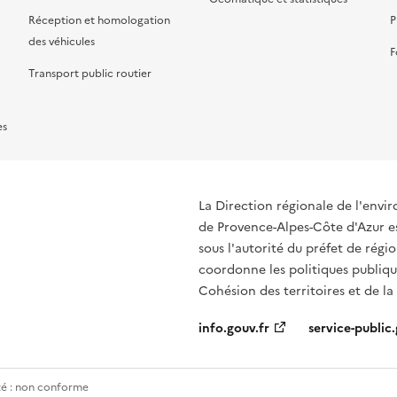
Réception et homologation
P
des véhicules
F
Transport public routier
es
La Direction régionale de l'env
de Provence-Alpes-Côte d'Azur es
sous l'autorité du préfet de rég
coordonne les politiques publique
Cohésion des territoires et de la
info.gouv.fr
service-public.
ité : non conforme