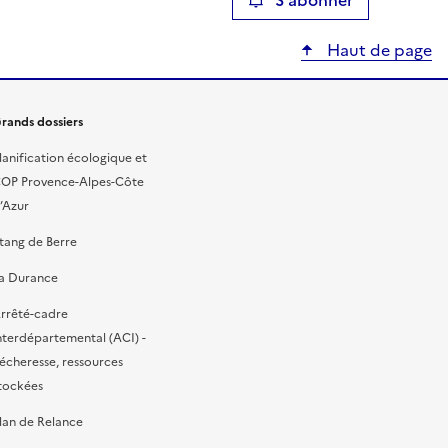
S'abonner
Haut de page
rands dossiers
lanification écologique et
OP Provence-Alpes-Côte
’Azur
tang de Berre
a Durance
rrêté-cadre
nterdépartemental (ACI) -
écheresse, ressources
tockées
lan de Relance