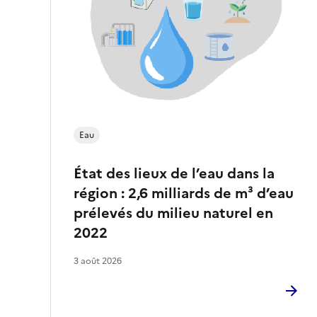
n
-
t
C
ô
t
Eau
e
État des lieux de l’eau dans la
d
région : 2,6 milliards de m³ d’eau
prélevés du milieu naturel en
’
2022
A
3 août 2026
z