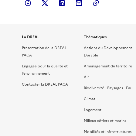
Partager sur Facebook
Partager sur X
Partager sur LinkedIn
Partager par email
Copier le lien 
La DREAL
Thématiques
Présentation de la DREAL
Actions du Développement
PACA
Durable
Engagée pour la qualité et
Aménagement du territoire
l’environnement
Air
Contacter la DREAL PACA
Biodiversité - Paysages - Eau
Climat
Logement
Milieux côtiers et marins
Mobilités et Infrastructures