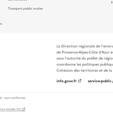
F
Transport public routier
es
La Direction régionale de l'env
de Provence-Alpes-Côte d'Azur es
sous l'autorité du préfet de rég
coordonne les politiques publique
Cohésion des territoires et de la
info.gouv.fr
service-public.
ité : non conforme
ence etalab-2.0