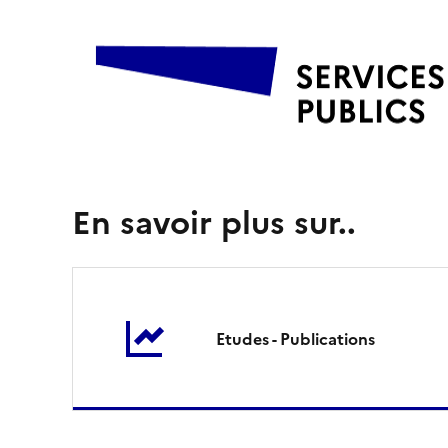
D
R
E
A
L
En savoir plus sur..
P
r
o
Etudes - Publications
v