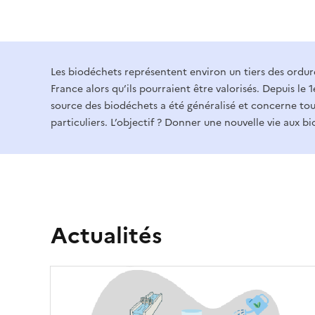
e
n
c
M
Les biodéchets représentent environ un tiers des ordu
e
France alors qu’ils pourraient être valorisés. Depuis le 1e
i
source des biodéchets a été généralisé et concerne tous
-
particuliers. L’objectif ? Donner une nouvelle vie aux b
s
e
A
e
l
n
p
Actualités
a
e
v
s
a