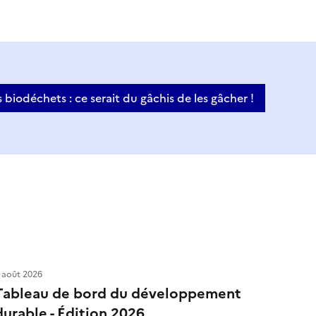
s biodéchets : ce serait du gâchis de les gâcher !
 août 2026
Tableau de bord du développement
durable - Édition 2026