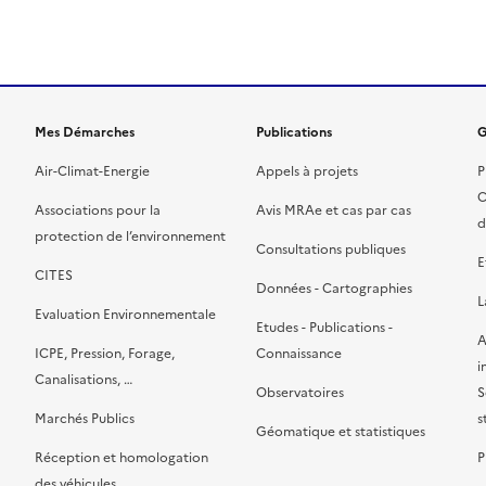
de la page dans le presse-papier
Mes Démarches
Publications
G
Air-Climat-Energie
Appels à projets
P
C
Associations pour la
Avis MRAe et cas par cas
d
protection de l’environnement
Consultations publiques
E
CITES
Données - Cartographies
L
Evaluation Environnementale
Etudes - Publications -
A
ICPE, Pression, Forage,
Connaissance
i
Canalisations, …
Observatoires
S
Marchés Publics
s
Géomatique et statistiques
Réception et homologation
P
des véhicules