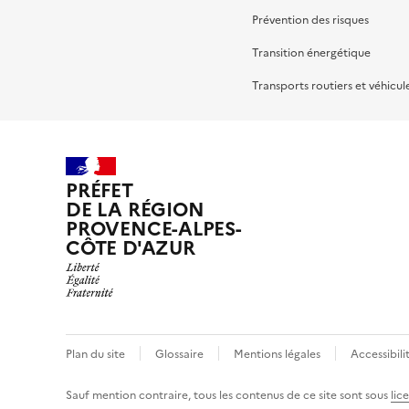
Prévention des risques
Transition énergétique
Transports routiers et véhicul
PRÉFET
DE LA RÉGION
PROVENCE-ALPES-
CÔTE D'AZUR
Plan du site
Glossaire
Mentions légales
Accessibil
Sauf mention contraire, tous les contenus de ce site sont sous
lic