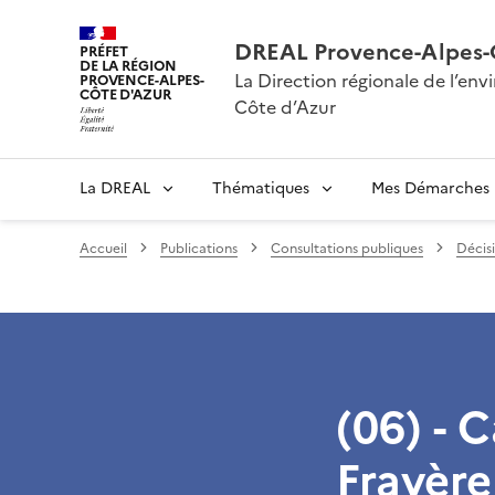
DREAL Provence-Alpes-
PRÉFET
DE LA RÉGION
La Direction régionale de l’e
PROVENCE-ALPES-
CÔTE D'AZUR
Côte d’Azur
La DREAL
Thématiques
Mes Démarches
Accueil
Publications
Consultations publiques
Décisi
(06) - 
Frayère