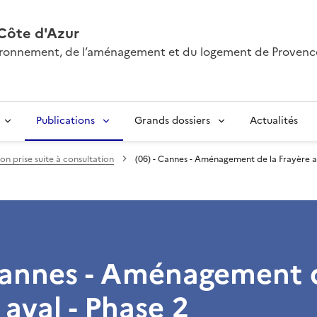
Côte d'Azur
nvironnement, de l’aménagement et du logement de Provenc
Publications
Grands dossiers
Actualités
on prise suite à consultation
(06) - Cannes - Aménagement de la Frayère av
Cannes - Aménagement 
 aval - Phase 2