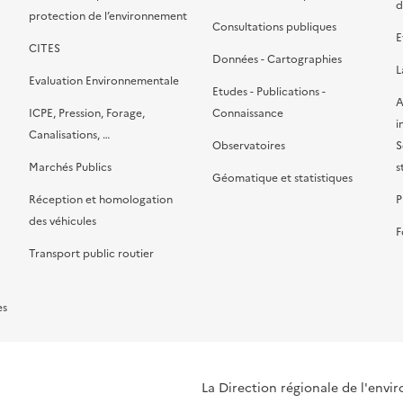
d
protection de l’environnement
Consultations publiques
E
CITES
Données - Cartographies
L
Evaluation Environnementale
Etudes - Publications -
A
ICPE, Pression, Forage,
Connaissance
i
Canalisations, …
Observatoires
S
Marchés Publics
s
Géomatique et statistiques
Réception et homologation
P
des véhicules
F
Transport public routier
es
La Direction régionale de l'env