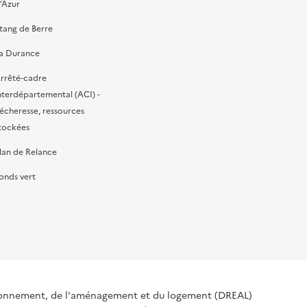
’Azur
tang de Berre
a Durance
rrêté-cadre
nterdépartemental (ACI) -
écheresse, ressources
tockées
lan de Relance
onds vert
ironnement, de l'aménagement et du logement (DREAL)