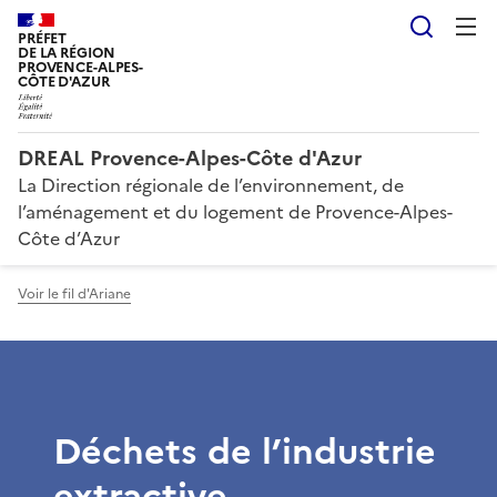
Reche
PRÉFET
DE LA RÉGION
PROVENCE-ALPES-
CÔTE D'AZUR
DREAL Provence-Alpes-Côte d'Azur
La Direction régionale de l’environnement, de
l’aménagement et du logement de Provence-Alpes-
Côte d’Azur
Voir le fil d'Ariane
Déchets de l’industrie
extractive