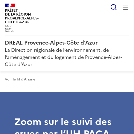
Reche
PRÉFET
DE LA RÉGION
PROVENCE-ALPES-
CÔTE D'AZUR
DREAL Provence-Alpes-Côte d'Azur
La Direction régionale de l’environnement, de
l’aménagement et du logement de Provence-Alpes-
Côte d’Azur
Voir le fil d'Ariane
Zoom sur le suivi des
crues par l’UH PACA