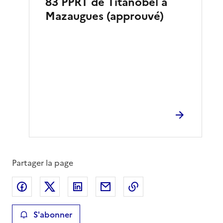
83 PPRT de Titanobel à
Mazaugues (approuvé)
Partager la page
Partager sur Facebook
Partager sur X
Partager sur LinkedIn
Partager par email
Copier le lien de la 
S'abonner