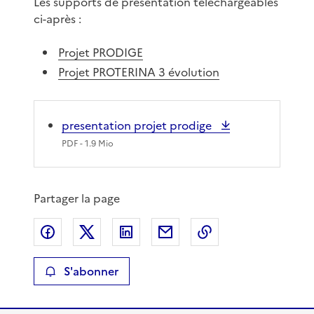
Les supports de présentation téléchargeables
ci-après :
Projet PRODIGE
Projet PROTERINA 3 évolution
presentation projet prodige
PDF
- 1.9 Mio
Partager la page
Partager sur Facebook
Partager sur X
Partager sur LinkedIn
Partager par email
Copier le lien de 
S'abonner