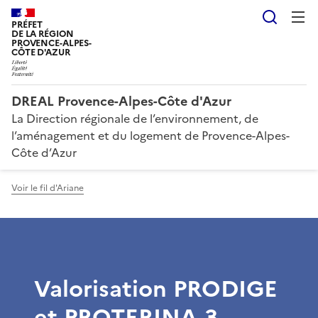
Reche
PRÉFET
DE LA RÉGION
PROVENCE-ALPES-
CÔTE D'AZUR
DREAL Provence-Alpes-Côte d'Azur
La Direction régionale de l’environnement, de
l’aménagement et du logement de Provence-Alpes-
Côte d’Azur
Voir le fil d'Ariane
Valorisation PRODIGE
et PROTERINA-3