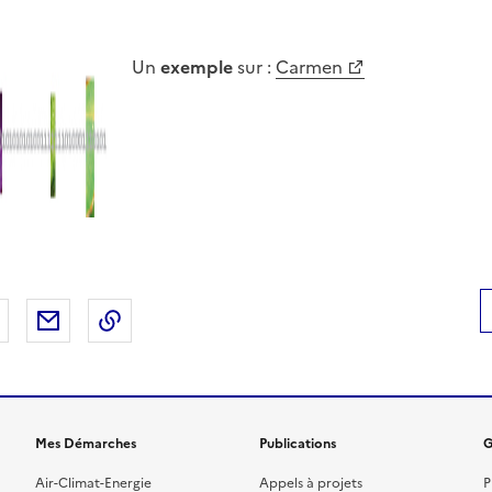
Un
exemple
sur :
Carmen
 Facebook
er sur X
Partager sur LinkedIn
Partager par email
Copier le lien de la page dans le presse-pap
Mes Démarches
Publications
G
Air-Climat-Energie
Appels à projets
P