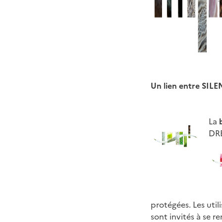
Un lien entre SILEN
La
DRE
protégées. Les util
sont invités à se r