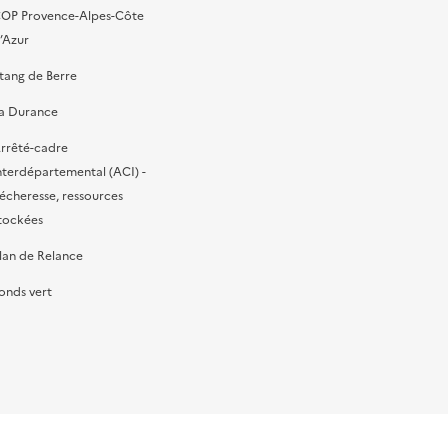
OP Provence-Alpes-Côte
’Azur
tang de Berre
a Durance
rrêté-cadre
nterdépartemental (ACI) -
écheresse, ressources
tockées
lan de Relance
onds vert