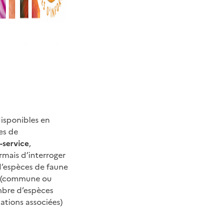
isponibles en
es de
-service
,
rmais d’interroger
d’espèces de faune
isi (commune ou
mbre d’espèces
mations associées)