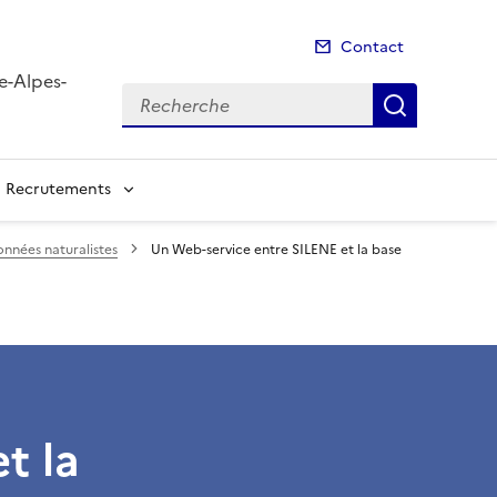
Contact
e-Alpes-
Recherche
Recherch
Recrutements
onnées naturalistes
Un Web-service entre SILENE et la base
t la