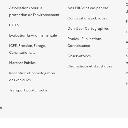
C
Associations pour la
Avis MRAe et cas par cas
d
protection de l’environnement
Consultations publiques
E
CITES
Données - Cartographies
L
Evaluation Environnementale
Etudes - Publications -
A
ICPE, Pression, Forage,
Connaissance
i
Canalisations, …
Observatoires
S
Marchés Publics
s
Géomatique et statistiques
Réception et homologation
P
des véhicules
F
Transport public routier
es