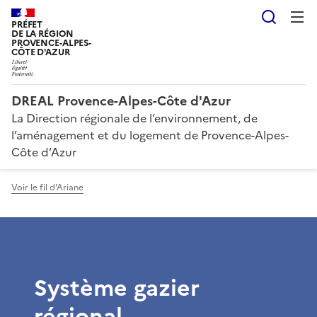
Reche
PRÉFET
DE LA RÉGION
PROVENCE-ALPES-
CÔTE D'AZUR
DREAL Provence-Alpes-Côte d'Azur
La Direction régionale de l’environnement, de
l’aménagement et du logement de Provence-Alpes-
Côte d’Azur
Voir le fil d'Ariane
Système gazier
régional