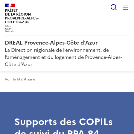
Reche
PRÉFET
DE LA RÉGION
PROVENCE-ALPES-
CÔTE D'AZUR
DREAL Provence-Alpes-Côte d'Azur
La Direction régionale de l’environnement, de
l’aménagement et du logement de Provence-Alpes-
Côte d’Azur
Voir le fil d'Ariane
Supports des COPILs
de suivi du PPA 84