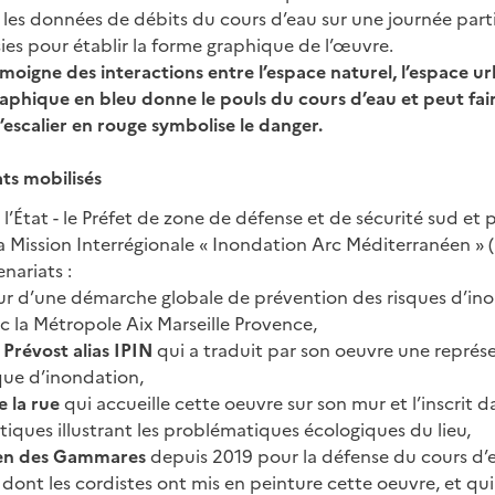
 les données de débits du cours d’eau sur une journée parti
ies pour établir la forme graphique de l’œuvre.
émoigne des interactions entre l’espace naturel, l’espace u
raphique en bleu donne le pouls du cours d’eau et peut fai
’escalier en rouge symbolise le danger.
ts mobilisés
r l’État - le Préfet de zone de défense et de sécurité sud et 
a Mission Interrégionale « Inondation Arc Méditerranéen » (
nariats :
ur d’une démarche globale de prévention des risques d’ino
ec la Métropole Aix Marseille Provence,
 Prévost alias IPIN
qui a traduit par son oeuvre une représ
que d’inondation,
e la rue
qui accueille cette oeuvre sur son mur et l’inscrit 
istiques illustrant les problématiques écologiques du lieu,
oyen des Gammares
depuis 2019 pour la défense du cours d’
, dont les cordistes ont mis en peinture cette oeuvre, et qui