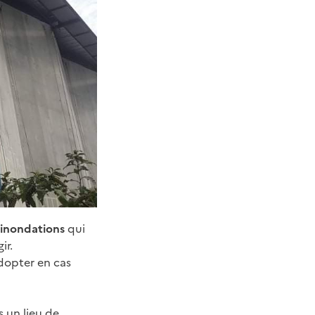
s inondations
qui
ir.
dopter en cas
 un lieu de