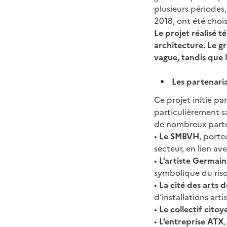
plusieurs périodes,
2018, ont été chois
Le projet réalisé t
architecture. Le g
vague, tandis que l
Les partenaria
Ce projet initié pa
particulièrement s
de nombreux parte
•
Le SMBVH
, porte
secteur, en lien av
•
L’artiste Germain
symbolique du ris
•
La cité des arts d
d’installations art
•
Le collectif cit
•
L’entreprise ATX