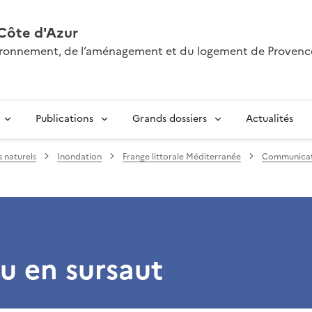
Côte d'Azur
nvironnement, de l’aménagement et du logement de Provenc
Publications
Grands dossiers
Actualités
s naturels
Inondation
Frange littorale Méditerranée
Communicat
u en sursaut