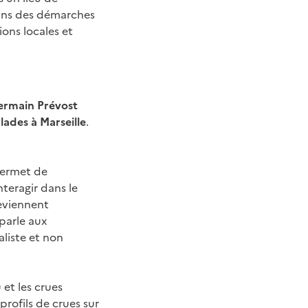
dans des démarches
ons locales et
Germain Prévost
lades à Marseille
.
permet de
nteragir dans le
deviennent
parle aux
aliste et non
 et les crues
rofils de crues sur