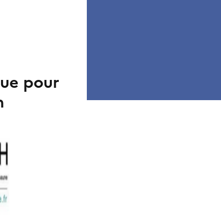
que pour
n