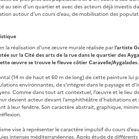
é au sein d’un quartier et avec des acteurs déjà investis 
mation autour d’un cours d’eau, de mobilisation des populati
istique
en la réalisation d’une œuvre murale réalisée par
l’artiste 
ntée sur la Cité des arts de la rue dans le quartier des Ayga
ette œuvre se trouve le fleuve côtier Caravelle/Aygalades.
al (14 m de haut et 60 m de long) de cette peinture lui 
lations environnantes, de s’intégrer dans le paysage et d’i
yens. Comme dans tout art contextuel, l’œuvre et le lieu 
 mur devient acteur devant l’amphithéâtre d’habitations et 
nt à leur fenêtre. Son caractère abstrait, graphique, minim
 réflexion.
sme vise à représenter le caractère impulsif du cours d’eau
luies intenses méditerranéennes. Après étude de différents p