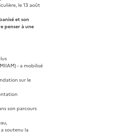
culière, le 13 août
rbanisé et son
re penser à une
plus
MIIAM) - a mobilisé
ndation sur le
entation
dans son parcours
eau,
 a soutenu la