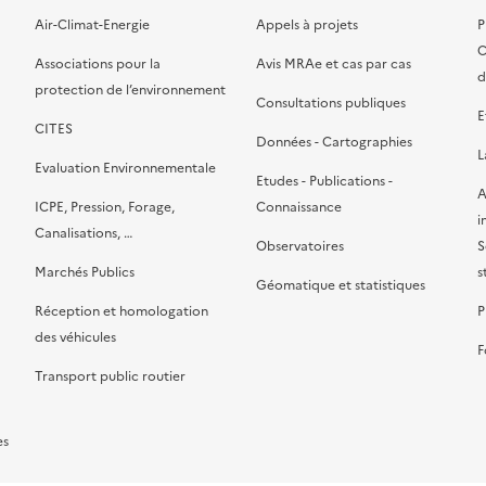
Air-Climat-Energie
Appels à projets
P
C
Associations pour la
Avis MRAe et cas par cas
d
protection de l’environnement
Consultations publiques
E
CITES
Données - Cartographies
L
Evaluation Environnementale
Etudes - Publications -
A
ICPE, Pression, Forage,
Connaissance
i
Canalisations, …
Observatoires
S
Marchés Publics
s
Géomatique et statistiques
Réception et homologation
P
des véhicules
F
Transport public routier
es