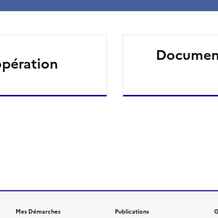
Document
opération
ien de la page dans le presse-papier
Mes Démarches
Publications
G