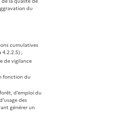
de la qualité de
’aggravation du
tions cumulatives
 4.2.2.5) ;
e de vigilance
en fonction du
 forêt, d’emploi du
 d’usage des
vant générer un