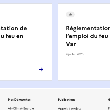
air
tation de
Réglementatio
du feu en
l’emploi du feu
Var
9 juillet 2025
Mes Démarches
Publications
G
Air-Climat-Energie
Appels à projets
P