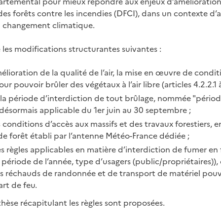
rtemental pour mieux répondre aux enjeux d’amélioration 
 des forêts contre les incendies (DFCI), dans un contexte d
u changement climatique.
 les modifications structurantes suivantes :
mélioration de la qualité de l’air, la mise en œuvre de condi
our pouvoir brûler des végétaux à l’air libre (articles 4.2.2.1 à
 la période d’interdiction de tout brûlage, nommée "périod
 désormais applicable du 1er juin au 30 septembre ;
 conditions d’accès aux massifs et des travaux forestiers, 
de forêt établi par l’antenne Météo-France dédiée ;
es règles applicables en matière d’interdiction de fumer en
, période de l’année, type d’usagers (public/propriétaires)),
s réchauds de randonnée et de transport de matériel pou
rt de feu.
thèse récapitulant les règles sont proposées.