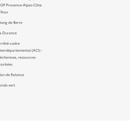
OP Provence-Alpes-Côte
’Azur
tang de Berre
a Durance
rrêté-cadre
nterdépartemental (ACI) -
écheresse, ressources
tockées
lan de Relance
onds vert