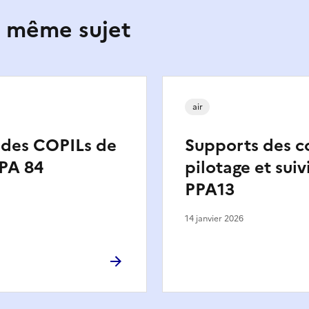
e même sujet
air
 des COPILs de
Supports des c
PPA 84
pilotage et suiv
PPA13
14 janvier 2026