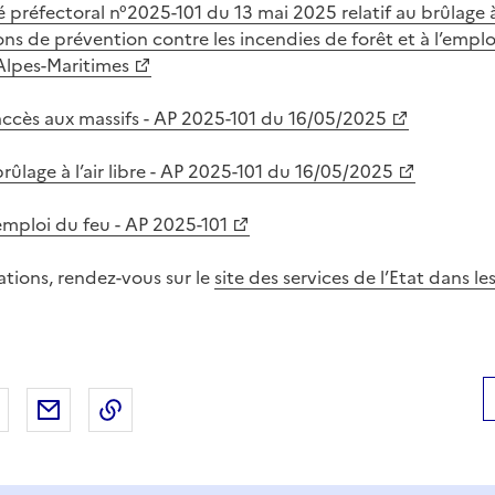
é préfectoral n°2025-101 du 13 mai 2025 relatif au brûlage à 
ns de prévention contre les incendies de forêt et à l’emplo
lpes-Maritimes
accès aux massifs - AP 2025-101 du 16/05/2025
rûlage à l’air libre - AP 2025-101 du 16/05/2025
emploi du feu - AP 2025-101
ations, rendez-vous sur le
site des services de l’Etat dans l
 Facebook
er sur X
Partager sur LinkedIn
Partager par email
Copier le lien de la page dans le presse-pap