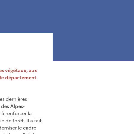
des végétaux, aux
s le département
es dernières
 des Alpes-
 à renforcer la
 de forêt. Il a fait
derniser le cadre