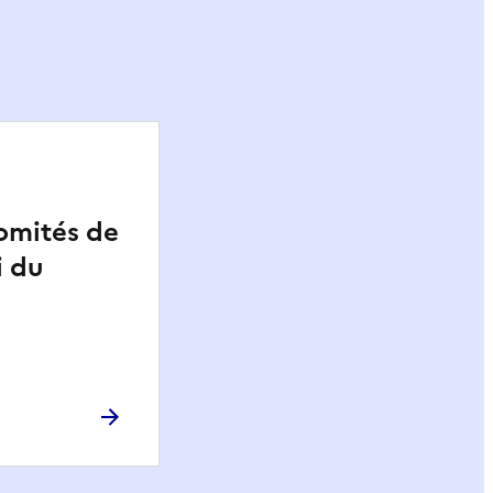
omités de
i du