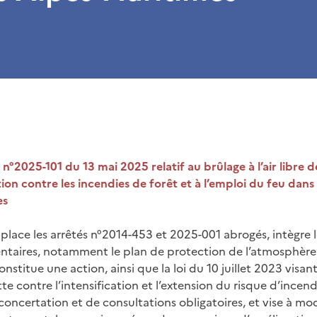
n°2025-101 du 13 mai 2025 relatif au brûlage à l’air libre 
ion contre les incendies de forêt et à l’emploi du feu dan
es
place les arrêtés n°2014-453 et 2025-001 abrogés, intègre l
ntaires, notamment le plan de protection de l’atmosphère
nstitue une action, ainsi que la loi du 10 juillet 2023 visant
te contre l’intensification et l’extension du risque d’incendie
 concertation et de consultations obligatoires, et vise à mo