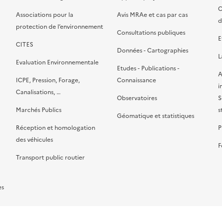
C
Associations pour la
Avis MRAe et cas par cas
d
protection de l’environnement
Consultations publiques
E
CITES
Données - Cartographies
L
Evaluation Environnementale
Etudes - Publications -
A
ICPE, Pression, Forage,
Connaissance
i
Canalisations, …
Observatoires
S
Marchés Publics
s
Géomatique et statistiques
Réception et homologation
P
des véhicules
F
Transport public routier
es