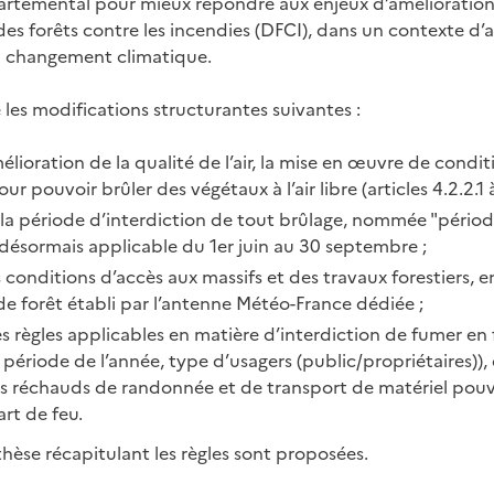
rtemental pour mieux répondre aux enjeux d’amélioration 
 des forêts contre les incendies (DFCI), dans un contexte d
u changement climatique.
 les modifications structurantes suivantes :
mélioration de la qualité de l’air, la mise en œuvre de condi
our pouvoir brûler des végétaux à l’air libre (articles 4.2.2.1 à
 la période d’interdiction de tout brûlage, nommée "périod
 désormais applicable du 1er juin au 30 septembre ;
 conditions d’accès aux massifs et des travaux forestiers, 
de forêt établi par l’antenne Météo-France dédiée ;
es règles applicables en matière d’interdiction de fumer en
, période de l’année, type d’usagers (public/propriétaires)),
s réchauds de randonnée et de transport de matériel pou
rt de feu.
thèse récapitulant les règles sont proposées.