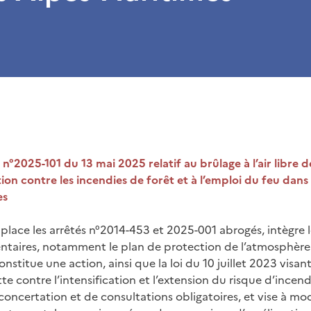
n°2025-101 du 13 mai 2025 relatif au brûlage à l’air libre 
ion contre les incendies de forêt et à l’emploi du feu dan
es
place les arrêtés n°2014-453 et 2025-001 abrogés, intègre l
ntaires, notamment le plan de protection de l’atmosphère
nstitue une action, ainsi que la loi du 10 juillet 2023 visant
te contre l’intensification et l’extension du risque d’incendie
 concertation et de consultations obligatoires, et vise à mo