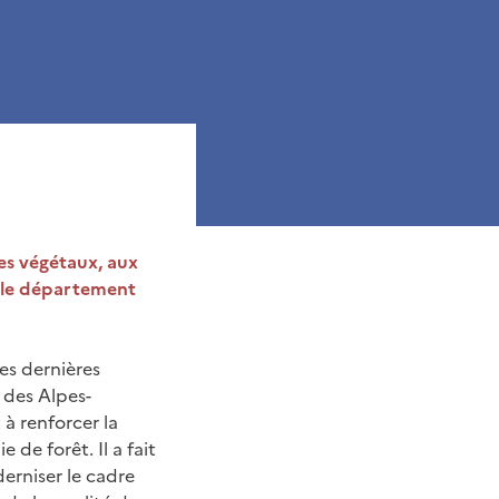
des végétaux, aux
s le département
es dernières
 des Alpes-
 à renforcer la
 de forêt. Il a fait
derniser le cadre