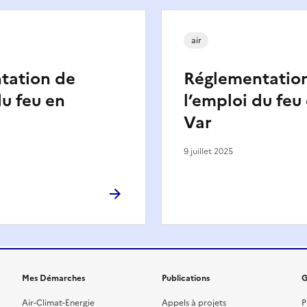
air
tation de
Réglementatio
du feu en
l’emploi du feu
Var
9 juillet 2025
Mes Démarches
Publications
G
Air-Climat-Energie
Appels à projets
P