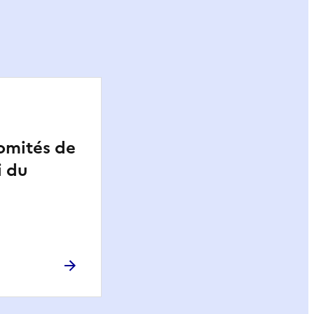
omités de
i du