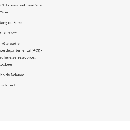
OP Provence-Alpes-Côte
’Azur
tang de Berre
a Durance
rrêté-cadre
nterdépartemental (ACI) -
écheresse, ressources
tockées
lan de Relance
onds vert