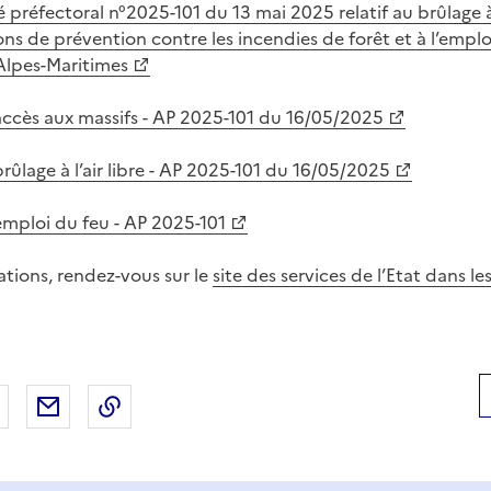
é préfectoral n°2025-101 du 13 mai 2025 relatif au brûlage à 
ns de prévention contre les incendies de forêt et à l’emplo
lpes-Maritimes
accès aux massifs - AP 2025-101 du 16/05/2025
rûlage à l’air libre - AP 2025-101 du 16/05/2025
emploi du feu - AP 2025-101
ations, rendez-vous sur le
site des services de l’Etat dans l
 Facebook
er sur X
Partager sur LinkedIn
Partager par email
Copier le lien de la page dans le presse-pap