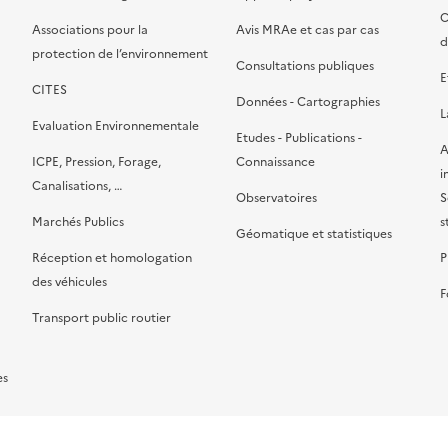
C
Associations pour la
Avis MRAe et cas par cas
d
protection de l’environnement
Consultations publiques
E
CITES
Données - Cartographies
L
Evaluation Environnementale
Etudes - Publications -
A
ICPE, Pression, Forage,
Connaissance
i
Canalisations, …
Observatoires
S
Marchés Publics
s
Géomatique et statistiques
Réception et homologation
P
des véhicules
F
Transport public routier
es