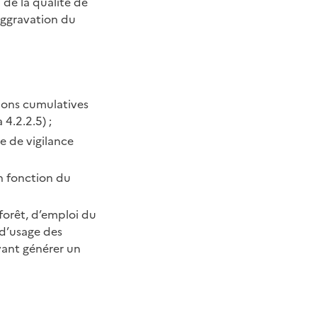
de la qualité de
’aggravation du
tions cumulatives
 4.2.2.5) ;
e de vigilance
en fonction du
 forêt, d’emploi du
 d’usage des
vant générer un