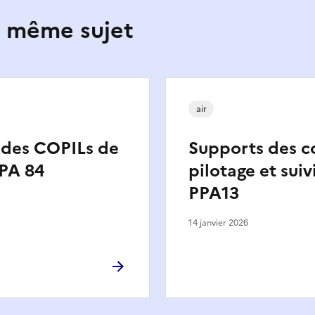
e même sujet
air
 des COPILs de
Supports des c
PPA 84
pilotage et suiv
PPA13
14 janvier 2026