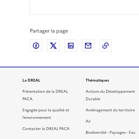
Partager la page
Partager sur Facebook
Partager sur X
Partager sur LinkedIn
Partager par email
Copier le l
La DREAL
Thématiques
Présentation de la DREAL
Actions du Développement
PACA
Durable
Engagée pour la qualité et
Aménagement du territoire
l’environnement
Air
Contacter la DREAL PACA
Biodiversité - Paysages - Eau