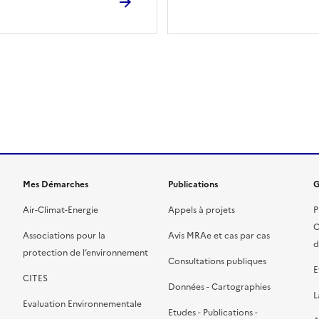
ien de la page dans le presse-papier
Mes Démarches
Publications
G
Air-Climat-Energie
Appels à projets
P
C
Associations pour la
Avis MRAe et cas par cas
d
protection de l’environnement
Consultations publiques
E
CITES
Données - Cartographies
L
Evaluation Environnementale
Etudes - Publications -