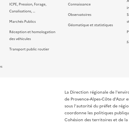
A
ICPE, Pression, Forage,
Connaissance
i
Canalisations, …
Observatoires
S
Marchés Publics
s
Géomatique et statistiques
Réception et homologation
P
des véhicules
F
Transport public routier
es
La Direction régionale de l'env
de Provence-Alpes-Côte d'Azur es
sous l'autorité du préfet de rég
coordonne les politiques publique
Cohésion des territoires et de la