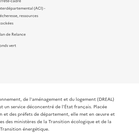
rrêté-cadre
nterdépartemental (ACI) -
écheresse, ressources
tockées
lan de Relance
onds vert
ironnement, de l'aménagement et du logement (DREAL)
t un service déconcentré de l'État français. Placée
ion et des préfets de département, elle met en œuvre et
s des ministères de la Transition écologique et de la
 Transition énergétique.