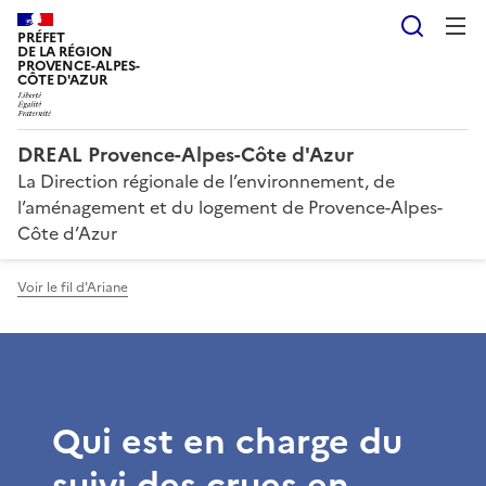
Reche
PRÉFET
DE LA RÉGION
PROVENCE-ALPES-
CÔTE D'AZUR
DREAL Provence-Alpes-Côte d'Azur
La Direction régionale de l’environnement, de
l’aménagement et du logement de Provence-Alpes-
Côte d’Azur
Voir le fil d'Ariane
Qui est en charge du
suivi des crues en