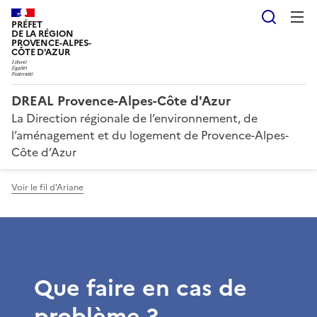
Reche
PRÉFET
DE LA RÉGION
PROVENCE-ALPES-
CÔTE D'AZUR
DREAL Provence-Alpes-Côte d'Azur
La Direction régionale de l’environnement, de
l’aménagement et du logement de Provence-Alpes-
Côte d’Azur
Voir le fil d'Ariane
Que faire en cas de
problème ?