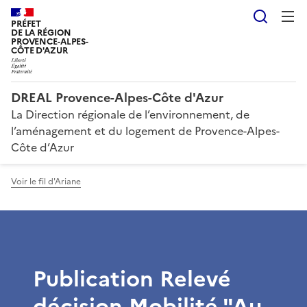
Reche
PRÉFET
DE LA RÉGION
PROVENCE-ALPES-
CÔTE D'AZUR
DREAL Provence-Alpes-Côte d'Azur
La Direction régionale de l’environnement, de
l’aménagement et du logement de Provence-Alpes-
Côte d’Azur
Voir le fil d'Ariane
Publication Relevé
décision Mobilité "Au