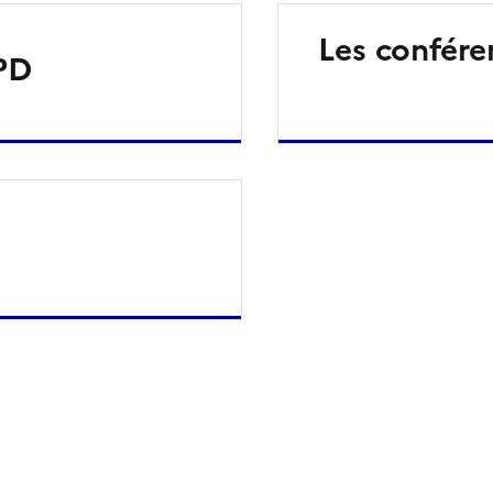
Les confér
PD
ien de la page dans le presse-papier