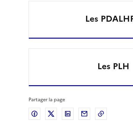
Les PDALH
Les PLH
Partager la page
Partager sur Facebook
Partager sur X
Partager sur LinkedIn
Partager par email
Copier le l