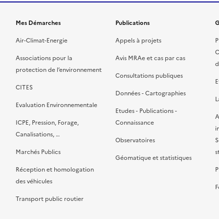
Mes Démarches
Publications
G
Air-Climat-Energie
Appels à projets
P
C
Associations pour la
Avis MRAe et cas par cas
d
protection de l’environnement
Consultations publiques
E
CITES
Données - Cartographies
L
Evaluation Environnementale
Etudes - Publications -
A
ICPE, Pression, Forage,
Connaissance
i
Canalisations, …
Observatoires
S
Marchés Publics
s
Géomatique et statistiques
Réception et homologation
P
des véhicules
F
Transport public routier