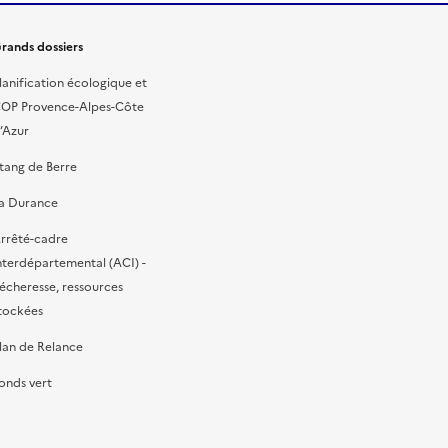
rands dossiers
lanification écologique et
OP Provence-Alpes-Côte
’Azur
tang de Berre
a Durance
rrêté-cadre
nterdépartemental (ACI) -
écheresse, ressources
tockées
lan de Relance
onds vert