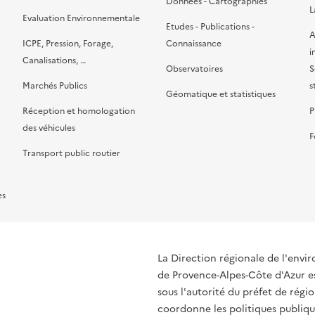
Données - Cartographies
L
Evaluation Environnementale
Etudes - Publications -
A
ICPE, Pression, Forage,
Connaissance
i
Canalisations, …
Observatoires
S
Marchés Publics
s
Géomatique et statistiques
Réception et homologation
P
des véhicules
F
Transport public routier
es
La Direction régionale de l'env
de Provence-Alpes-Côte d'Azur es
sous l'autorité du préfet de rég
coordonne les politiques publique