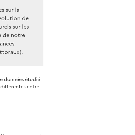
s sur la
évolution de
rels sur les
é de notre
dances
ittoraux).
de données étudié
différentes entre