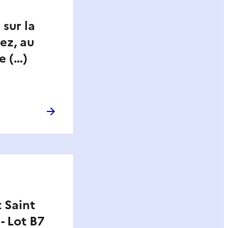
sur la
ez, au
de (…)
t Saint
- Lot B7