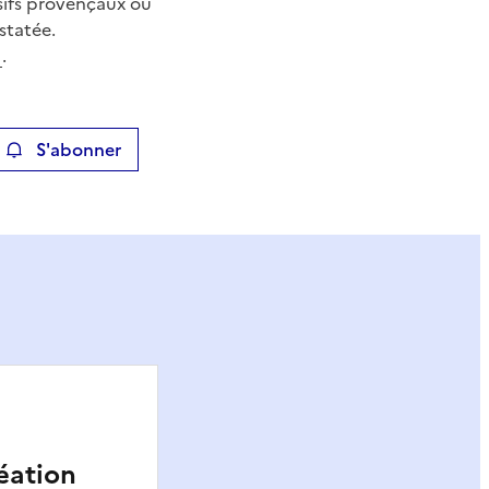
ssifs provençaux où
statée.
.
S'abonner
ier
réation