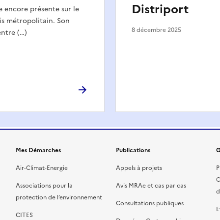
Distriport
e encore présente sur le
ais métropolitain. Son
8 décembre 2025
ntre (…)
Mes Démarches
Publications
G
Air-Climat-Energie
Appels à projets
P
C
Associations pour la
Avis MRAe et cas par cas
d
protection de l’environnement
Consultations publiques
E
CITES