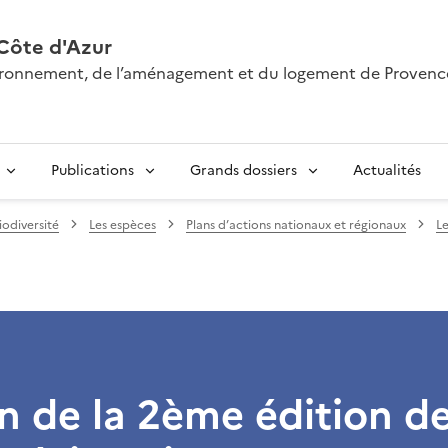
Côte d'Azur
nvironnement, de l’aménagement et du logement de Provenc
Publications
Grands dossiers
Actualités
iodiversité
Les espèces
Plans d’actions nationaux et régionaux
Le
n de la 2ème édition d