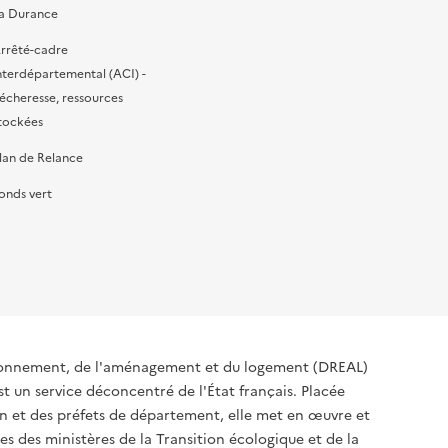
a Durance
rrêté-cadre
nterdépartemental (ACI) -
écheresse, ressources
tockées
lan de Relance
onds vert
ironnement, de l'aménagement et du logement (DREAL)
t un service déconcentré de l'État français. Placée
ion et des préfets de département, elle met en œuvre et
s des ministères de la Transition écologique et de la