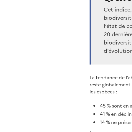
Cet indice,
biodiversit
l’état de c
20 dernière
biodiversi
d’évolution
La tendance de l’
reste globalement 
les espèces :
45 % sont en 
41 % en déclin
14 % ne prése