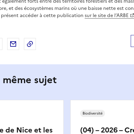
 également forts entre des territoires forestiers et des ma
iore, et des écosystèmes marins où une baisse nette est con
 présent accéder à cette publication
sur le site de l’ARBE
 Facebook
er sur X
Partager sur LinkedIn
Partager par email
Copier le lien de la page dans le presse-pap
e même sujet
Biodiversité
e de Nice et les
(04) – 2026 – C