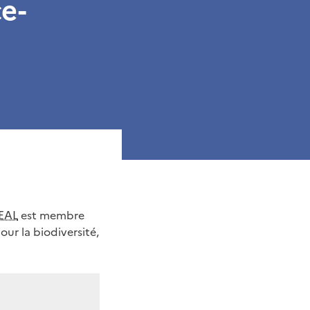
e-
EAL
est membre
our la biodiversité,