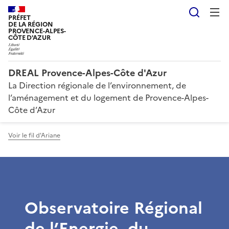
Reche
PRÉFET
DE LA RÉGION
PROVENCE-ALPES-
CÔTE D'AZUR
DREAL Provence-Alpes-Côte d'Azur
La Direction régionale de l’environnement, de
l’aménagement et du logement de Provence-Alpes-
Côte d’Azur
Voir le fil d'Ariane
Observatoire Régional
de l’Energie, du