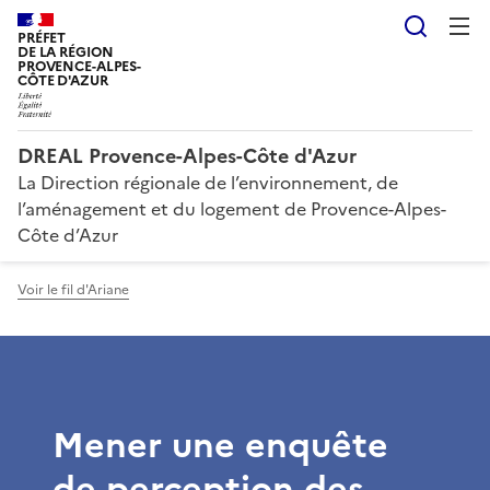
Reche
PRÉFET
DE LA RÉGION
PROVENCE-ALPES-
CÔTE D'AZUR
DREAL Provence-Alpes-Côte d'Azur
La Direction régionale de l’environnement, de
l’aménagement et du logement de Provence-Alpes-
Côte d’Azur
Voir le fil d'Ariane
Mener une enquête
de perception des