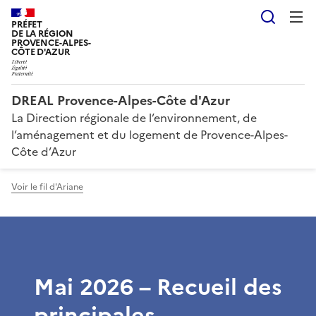
Reche
PRÉFET
DE LA RÉGION
PROVENCE-ALPES-
CÔTE D'AZUR
DREAL Provence-Alpes-Côte d'Azur
La Direction régionale de l’environnement, de
l’aménagement et du logement de Provence-Alpes-
Côte d’Azur
Voir le fil d'Ariane
Mai 2026 – Recueil des
principales