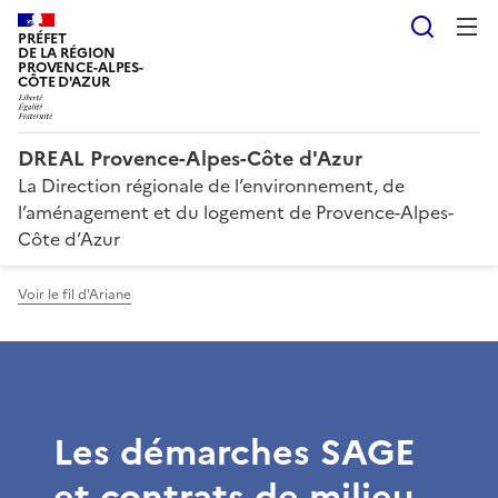
Reche
PRÉFET
DE LA RÉGION
PROVENCE-ALPES-
CÔTE D'AZUR
DREAL Provence-Alpes-Côte d'Azur
La Direction régionale de l’environnement, de
l’aménagement et du logement de Provence-Alpes-
Côte d’Azur
Voir le fil d'Ariane
Les démarches SAGE
et contrats de milieu