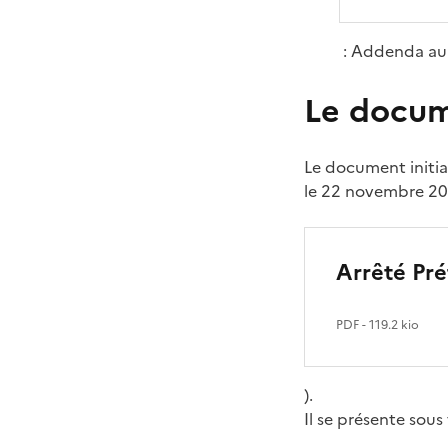
: Addenda au 
Le docume
Le document initia
le 22 novembre 20
Arrêté Pr
PDF
- 119.2 kio
).
Il se présente sou