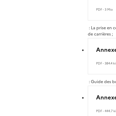
PDF
- 3 Mio
: La prise en 
de carrières ;
Annexe
PDF
- 384.4 k
: Guide des bo
Annexe
PDF
- 444.7 k