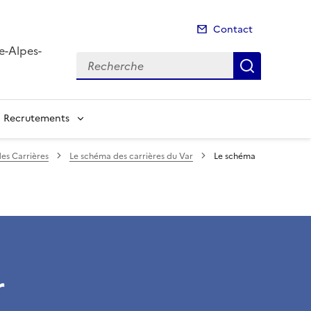
Contact
e-Alpes-
Recherche
Recherch
Recrutements
es Carrières
Le schéma des carrières du Var
Le schéma
r