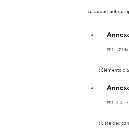
Le document comp
Annexe
PDF
- 1.7 Mio
: Eléments d’
Annexe
PDF
- 91.6 kio
: Liste des car