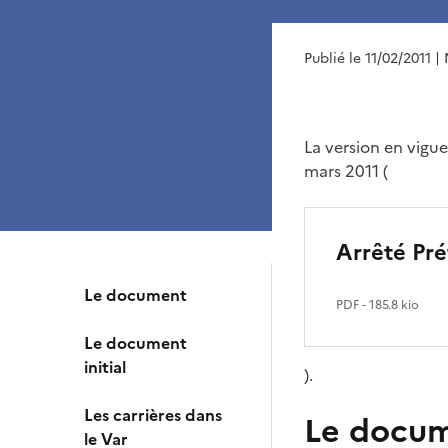
Publié le 11/02/2011
| 
La version en vigu
mars 2011 (
Arrêté Pré
Le document
PDF
- 185.8 kio
Le document
initial
).
Les carrières dans
Le docu
le Var