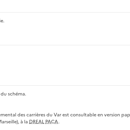
e.
 du schéma.
ental des carrières du Var est consultable en version papi
rseille), à la
DREAL
PACA
.