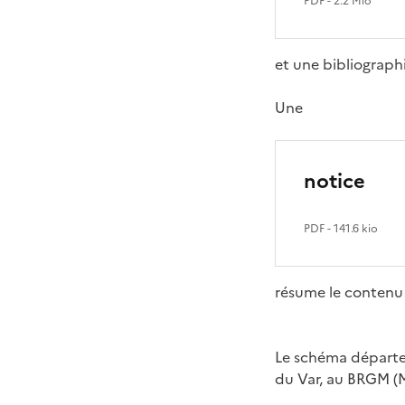
PDF
- 2.2 Mio
et une bibliographi
Une
notice
PDF
- 141.6 kio
résume le contenu
Le schéma départem
du Var, au BRGM (Ma