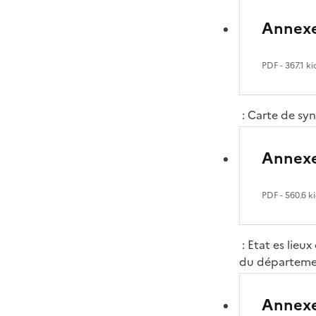
Annexe
PDF
- 367.1 ki
: Carte de syn
Annexe
PDF
- 560.6 k
: Etat es lieu
du départemen
Annexe