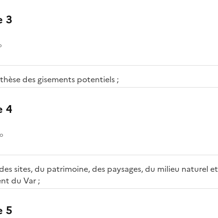
 3
o
thèse des gisements potentiels ;
 4
io
x des sites, du patrimoine, des paysages, du milieu naturel et
t du Var ;
 5