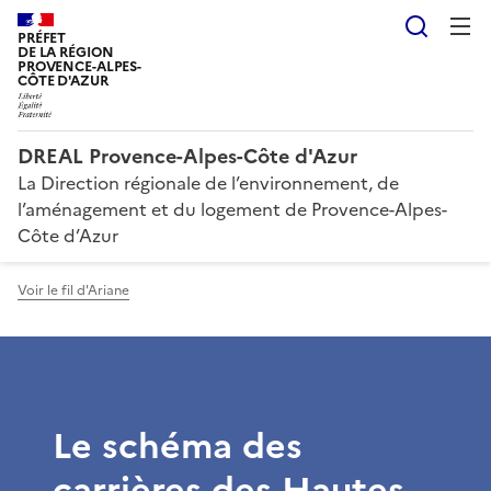
Reche
PRÉFET
DE LA RÉGION
PROVENCE-ALPES-
CÔTE D'AZUR
DREAL Provence-Alpes-Côte d'Azur
La Direction régionale de l’environnement, de
l’aménagement et du logement de Provence-Alpes-
Côte d’Azur
Voir le fil d'Ariane
Le schéma des
carrières des Hautes-