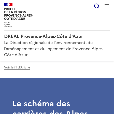
Reche
PRÉFET
DE LA RÉGION
PROVENCE-ALPES-
CÔTE D'AZUR
DREAL Provence-Alpes-Côte d'Azur
La Direction régionale de l’environnement, de
l’aménagement et du logement de Provence-Alpes-
Côte d’Azur
Voir le fil d'Ariane
Le schéma des
carrières des Alpes-