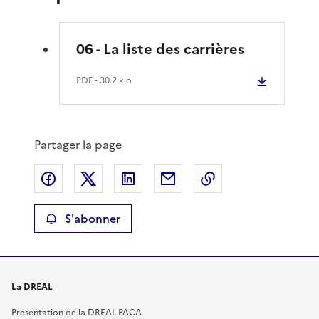
06 - La liste des carrières
PDF
- 30.2 kio
Partager la page
Partager sur Facebook
Partager sur X
Partager sur LinkedIn
Partager par email
Copier le lien de 
S'abonner
La DREAL
Présentation de la DREAL PACA