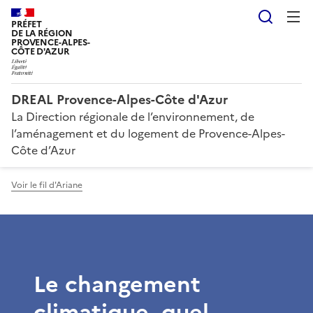
Reche
PRÉFET
DE LA RÉGION
PROVENCE-ALPES-
CÔTE D'AZUR
DREAL Provence-Alpes-Côte d'Azur
La Direction régionale de l’environnement, de
l’aménagement et du logement de Provence-Alpes-
Côte d’Azur
Voir le fil d'Ariane
Le changement
climatique, quel