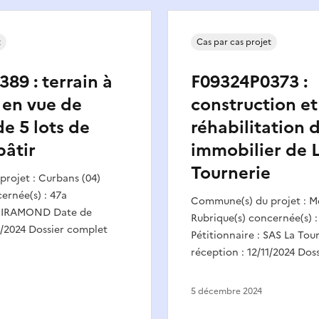
t
Cas par cas projet
89 : terrain à
F09324P0373 :
 en vue de
construction et
de 5 lots de
réhabilitation 
bâtir
immobilier de 
Tournerie
rojet : Curbans (04)
ernée(s) : 47a
Commune(s) du projet : M
: MIRAMOND Date de
Rubrique(s) concernée(s) :
1/2024 Dossier complet
Pétitionnaire : SAS La Tou
réception : 12/11/2024 Doss
5 décembre 2024