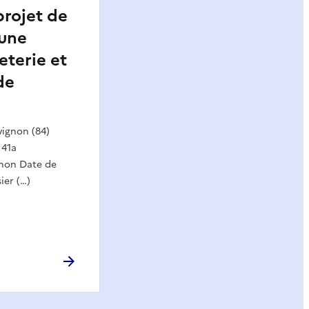
projet de
’une
eterie et
de
ignon (84)
 41a
gnon Date de
ier (…)