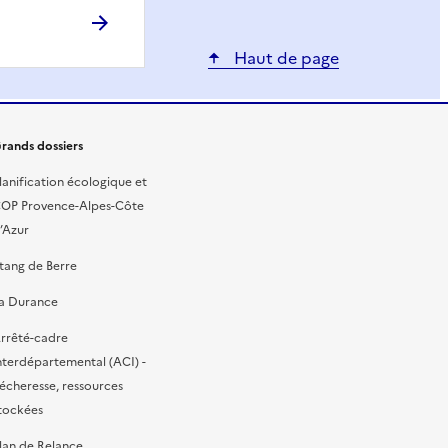
Haut de page
rands dossiers
lanification écologique et
OP Provence-Alpes-Côte
’Azur
tang de Berre
a Durance
rrêté-cadre
nterdépartemental (ACI) -
écheresse, ressources
tockées
lan de Relance