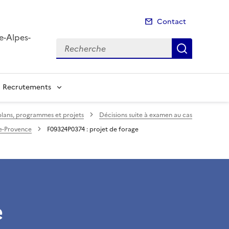
Contact
e-Alpes-
Recherche
Recherch
Recrutements
 plans, programmes et projets
Décisions suite à examen au cas
te-Provence
F09324P0374 : projet de forage
e