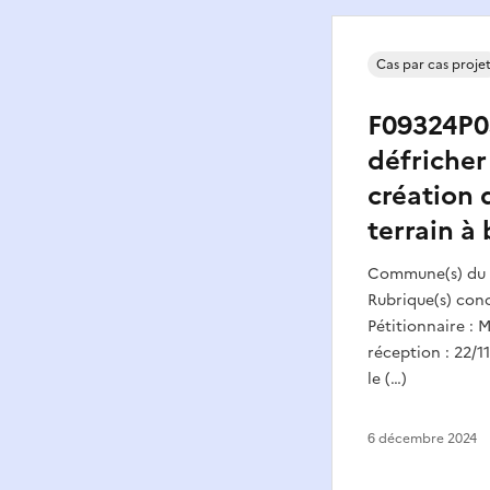
Cas par cas proje
F09324P03
défricher
création 
terrain à 
Commune(s) du p
Rubrique(s) conc
Pétitionnaire 
réception : 22/1
le (…)
6 décembre 2024