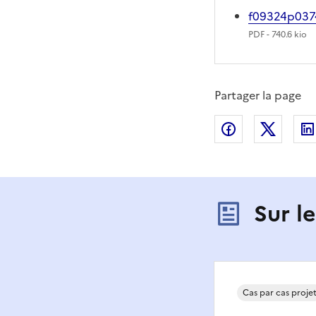
f09324p037
PDF
- 740.6 kio
Partager la page
Partager sur
Partag
Sur l
Cas par cas proje