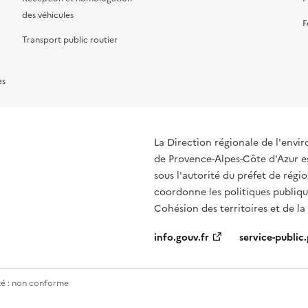
des véhicules
F
Transport public routier
es
La Direction régionale de l'env
de Provence-Alpes-Côte d'Azur es
sous l'autorité du préfet de rég
coordonne les politiques publique
Cohésion des territoires et de la
info.gouv.fr
service-public.
ité : non conforme