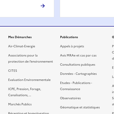
Mes Démarches
Publications
G
Air-Climat-Energie
Appels à projets
P
C
Associations pour la
Avis MRAe et cas par cas
d
protection de l’environnement
Consultations publiques
E
CITES
Données - Cartographies
L
Evaluation Environnementale
Etudes - Publications -
A
ICPE, Pression, Forage,
Connaissance
i
Canalisations, …
Observatoires
S
Marchés Publics
s
Géomatique et statistiques
Réception et homologation
P