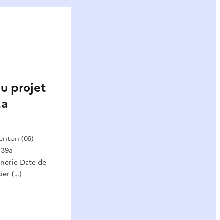
du projet
La
enton (06)
 39a
rnerie Date de
ier (…)