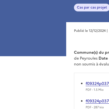
Cas par cas projet
Publié le 12/12/2024
|
Commune(s) du pr
de Peyroules
Date 
non soumis à éval
f09324p0374
PDF
- 1.5 Mio
f09324p0374
PDF
- 287 kio