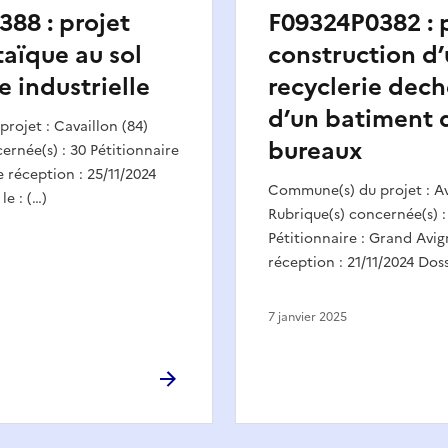
88 : projet
F09324P0382 : 
aïque au sol
construction d
e industrielle
recyclerie dech
d’un batiment 
rojet : Cavaillon (84)
bureaux
ernée(s) : 30 Pétitionnaire
 réception : 25/11/2024
Commune(s) du projet : Av
le : (…)
Rubrique(s) concernée(s) :
Pétitionnaire : Grand Avi
réception : 21/11/2024 Doss
7 janvier 2025