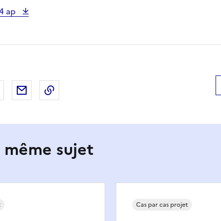
4 ap
 Facebook
er sur X
Partager sur LinkedIn
Partager par email
Copier le lien de la page dans le presse-pap
e même sujet
t
Cas par cas projet