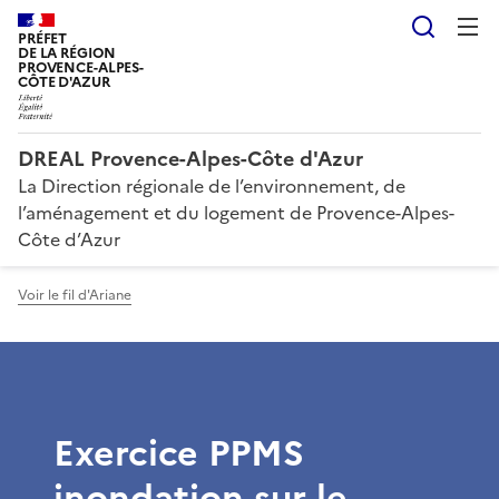
Reche
PRÉFET
DE LA RÉGION
PROVENCE-ALPES-
CÔTE D'AZUR
DREAL Provence-Alpes-Côte d'Azur
La Direction régionale de l’environnement, de
l’aménagement et du logement de Provence-Alpes-
Côte d’Azur
Voir le fil d'Ariane
Exercice PPMS
inondation sur le