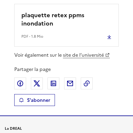
plaquette retex ppms
inondation
PDF
- 1.8 Mio
Voir également sur le
site de l’université
Partager la page
Partager sur Facebook
Partager sur X
Partager sur LinkedIn
Partager par email
Copier le lien de 
S'abonner
La DREAL