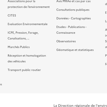
Associations pour la
Avis MRAe et cas par cas
d
protection de l’environnement
Consultations publiques
E
CITES
Données - Cartographies
L
Evaluation Environnementale
Etudes - Publications -
A
ICPE, Pression, Forage,
Connaissance
i
Canalisations, …
Observatoires
S
Marchés Publics
s
Géomatique et statistiques
Réception et homologation
P
des véhicules
F
Transport public routier
es
La Direction régionale de l'env