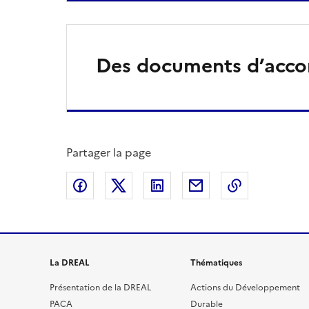
Des documents d’acc
Partager la page
Partager sur Facebook
Partager sur X
Partager sur LinkedIn
Partager par email
Copier le l
La DREAL
Thématiques
Présentation de la DREAL
Actions du Développement
PACA
Durable