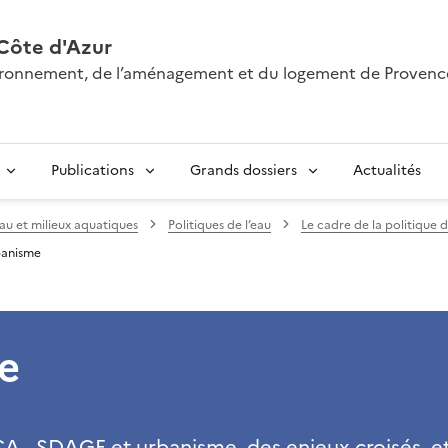
Côte d'Azur
nvironnement, de l’aménagement et du logement de Provenc
Publications
Grands dossiers
Actualités
au et milieux aquatiques
Politiques de l’eau
Le cadre de la politique 
banisme
e
A - SDAGE et urbanisme, des enjeux croisés, e