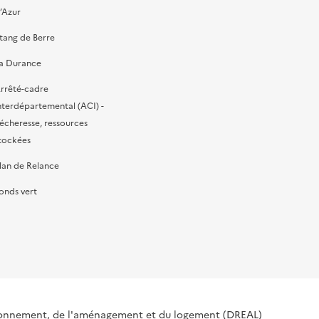
’Azur
tang de Berre
a Durance
rrêté-cadre
nterdépartemental (ACI) -
écheresse, ressources
tockées
lan de Relance
onds vert
ironnement, de l'aménagement et du logement (DREAL)