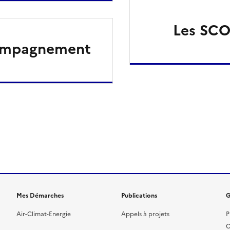
Les SCO
ompagnement
ien de la page dans le presse-papier
Mes Démarches
Publications
G
Air-Climat-Energie
Appels à projets
P
C