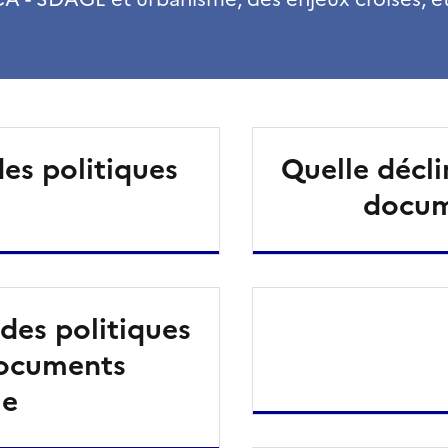
des politiques
Quelle décl
docum
des politiques
documents
me