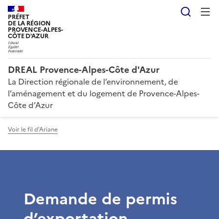
Reche
PRÉFET
DE LA RÉGION
PROVENCE-ALPES-
CÔTE D'AZUR
DREAL Provence-Alpes-Côte d'Azur
La Direction régionale de l’environnement, de
l’aménagement et du logement de Provence-Alpes-
Côte d’Azur
Voir le fil d'Ariane
Demande de permis
d’exportation