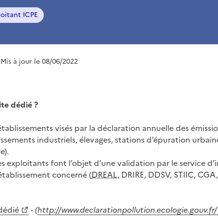
loitant ICPE
 Mis à jour le 08/06/2022
ite dédié ?
établissements visés par la déclaration annuelle des émissi
ssements industriels, élevages, stations d’épuration urbaine
e).
s exploitants font l’objet d’une validation par le service d’
établissement concerné (
DREAL
, DRIRE, DDSV, STIIC, CGA, 
 dédié
-
(
http://www.declarationpollution.ecologie.gouv.fr/