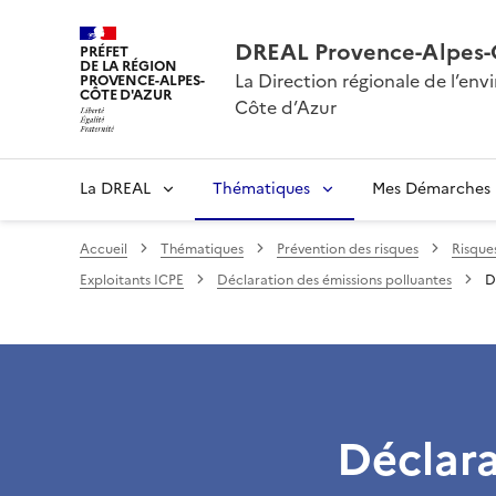
DREAL Provence-Alpes-
PRÉFET
DE LA RÉGION
La Direction régionale de l’e
PROVENCE-ALPES-
CÔTE D'AZUR
Côte d’Azur
La DREAL
Thématiques
Mes Démarches
Accueil
Thématiques
Prévention des risques
Risque
Exploitants ICPE
Déclaration des émissions polluantes
D
Déclara