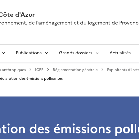
Côte d'Azur
nvironnement, de l’aménagement et du logement de Provenc
Publications
Grands dossiers
Actualités
s anthropiques
ICPE
Réglementation générale
Exploitants d’Inst
éclaration des émissions polluantes
tion des émissions pol