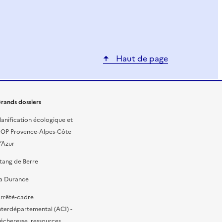
Haut de page
rands dossiers
lanification écologique et
OP Provence-Alpes-Côte
’Azur
tang de Berre
a Durance
rrêté-cadre
nterdépartemental (ACI) -
écheresse, ressources