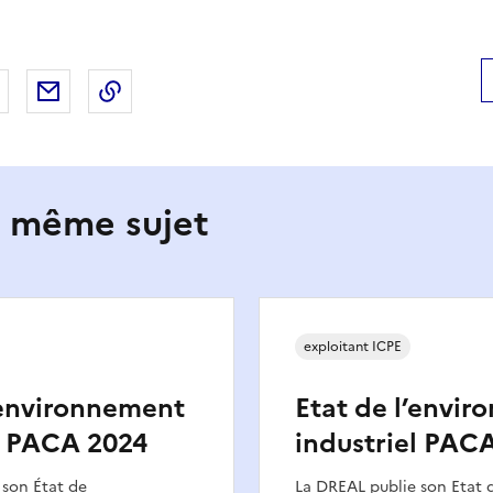
 Facebook
er sur X
Partager sur LinkedIn
Partager par email
Copier le lien de la page dans le presse-pap
e même sujet
exploitant ICPE
’environnement
Etat de l’envi
l PACA 2024
industriel PAC
 son État de
La DREAL publie son Etat 