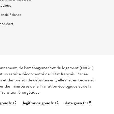
tockées
lan de Relance
onds vert
ironnement, de l'aménagement et du logement (DREAL)
t un service déconcentré de l'État français. Placée
ion et des préfets de département, elle met en œuvre et
s des ministères de la Transition écologique et de la
 Transition énergétique.
gouv.fr
legifrance.gouv.fr
data.gouv.fr