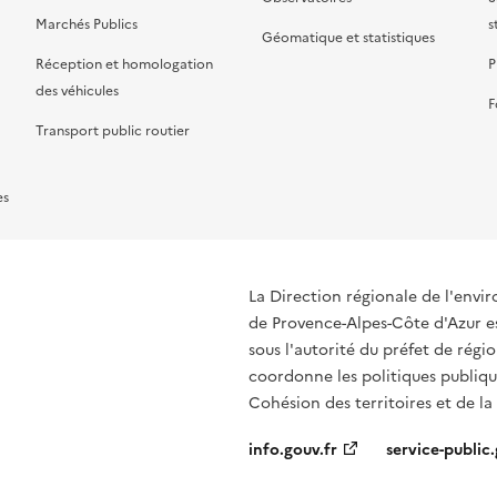
Marchés Publics
s
Géomatique et statistiques
Réception et homologation
P
des véhicules
F
Transport public routier
es
La Direction régionale de l'env
de Provence-Alpes-Côte d'Azur es
sous l'autorité du préfet de rég
coordonne les politiques publique
Cohésion des territoires et de la
info.gouv.fr
service-public.