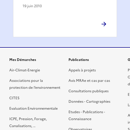
19 juin 2010
Mes Démarches
Publications
G
Air-Climat-Energie
Appels à projets
P
C
Associations pour la
Avis MRAe et cas par cas
d
protection de l’environnement
Consultations publiques
E
CITES
Données - Cartographies
L
Evaluation Environnementale
Etudes - Publications -
A
ICPE, Pression, Forage,
Connaissance
i
Canalisations, …
Observatoires
S