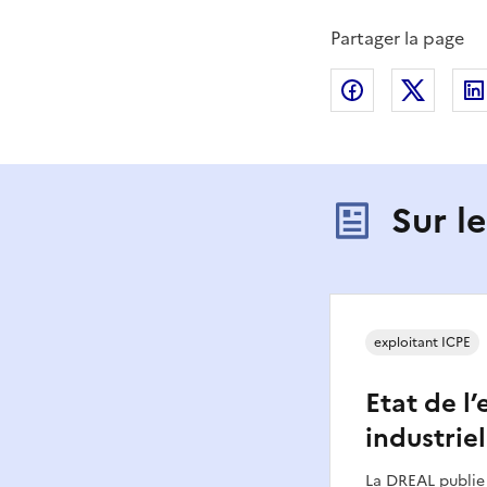
Partager la page
Partager sur
Partag
Sur l
exploitant ICPE
Etat de l
industrie
La DREAL publie